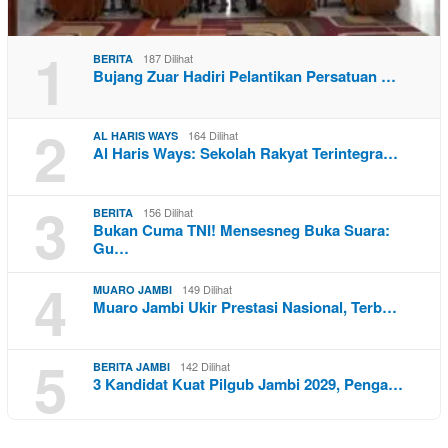
1
187 Dilihat
BERITA
Bujang Zuar Hadiri Pelantikan Persatuan …
2
164 Dilihat
AL HARIS WAYS
Al Haris Ways: Sekolah Rakyat Terintegra…
3
156 Dilihat
BERITA
Bukan Cuma TNI! Mensesneg Buka Suara:
Gu…
4
149 Dilihat
MUARO JAMBI
Muaro Jambi Ukir Prestasi Nasional, Terb…
5
142 Dilihat
BERITA JAMBI
3 Kandidat Kuat Pilgub Jambi 2029, Penga…