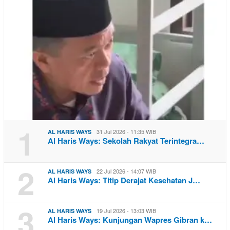
1
31 Jul 2026 - 11:35 WIB
AL HARIS WAYS
Al Haris Ways: Sekolah Rakyat Terintegra…
2
22 Jul 2026 - 14:07 WIB
AL HARIS WAYS
Al Haris Ways: Titip Derajat Kesehatan J…
3
19 Jul 2026 - 13:03 WIB
AL HARIS WAYS
Al Haris Ways: Kunjungan Wapres Gibran k…