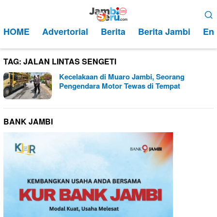
Loncat
Menu
ke
Mobile
HOME
Advertorial
Berita
Berita Jambi
Ent
konten
TAG:
JALAN LINTAS SENGETI
Kecelakaan di Muaro Jambi, Seorang
Pengendara Motor Tewas di Tempat
BANK JAMBI