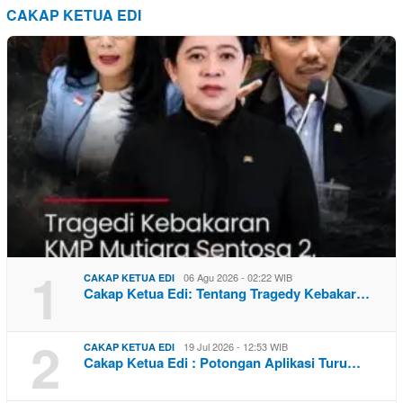
CAKAP KETUA EDI
1
06 Agu 2026 - 02:22 WIB
CAKAP KETUA EDI
Cakap Ketua Edi: Tentang Tragedy Kebakar…
2
19 Jul 2026 - 12:53 WIB
CAKAP KETUA EDI
Cakap Ketua Edi : Potongan Aplikasi Turu…