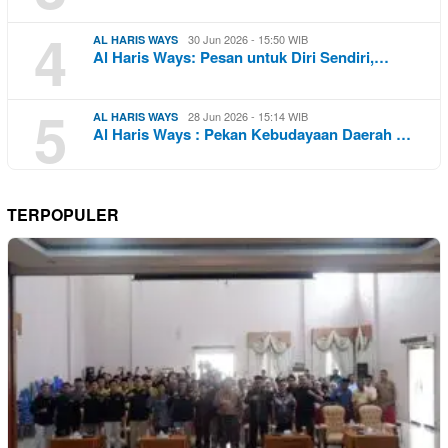
4
30 Jun 2026 - 15:50 WIB
AL HARIS WAYS
Al Haris Ways: Pesan untuk Diri Sendiri,…
5
28 Jun 2026 - 15:14 WIB
AL HARIS WAYS
Al Haris Ways : Pekan Kebudayaan Daerah …
TERPOPULER