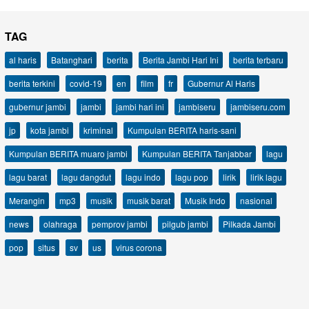
TAG
al haris
Batanghari
berita
Berita Jambi Hari Ini
berita terbaru
berita terkini
covid-19
en
film
fr
Gubernur Al Haris
gubernur jambi
jambi
jambi hari ini
jambiseru
jambiseru.com
jp
kota jambi
kriminal
Kumpulan BERITA haris-sani
Kumpulan BERITA muaro jambi
Kumpulan BERITA Tanjabbar
lagu
lagu barat
lagu dangdut
lagu indo
lagu pop
lirik
lirik lagu
Merangin
mp3
musik
musik barat
Musik Indo
nasional
news
olahraga
pemprov jambi
pilgub jambi
Pilkada Jambi
pop
situs
sv
us
virus corona