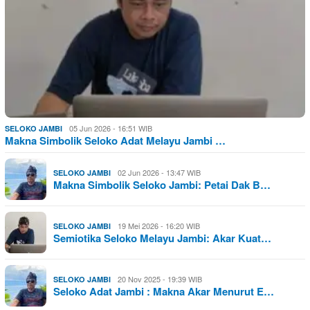
05 Jun 2026 - 16:51 WIB
SELOKO JAMBI
Makna Simbolik Seloko Adat Melayu Jambi …
02 Jun 2026 - 13:47 WIB
SELOKO JAMBI
Makna Simbolik Seloko Jambi: Petai Dak B…
19 Mei 2026 - 16:20 WIB
SELOKO JAMBI
Semiotika Seloko Melayu Jambi: Akar Kuat…
20 Nov 2025 - 19:39 WIB
SELOKO JAMBI
Seloko Adat Jambi : Makna Akar Menurut E…