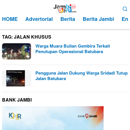
Loncat
Menu
ke
Mobile
HOME
Advertorial
Berita
Berita Jambi
Ent
konten
TAG:
JALAN KHUSUS
Warga Muara Bulian Gembira Terkait
Penutupan Operasional Batubara
Pengguna Jalan Dukung Warga Sridadi Tutup
Jalan Batubara
BANK JAMBI