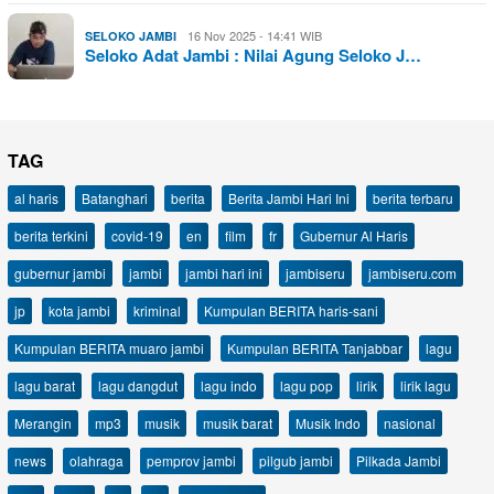
16 Nov 2025 - 14:41 WIB
SELOKO JAMBI
Seloko Adat Jambi : Nilai Agung Seloko J…
TAG
al haris
Batanghari
berita
Berita Jambi Hari Ini
berita terbaru
berita terkini
covid-19
en
film
fr
Gubernur Al Haris
gubernur jambi
jambi
jambi hari ini
jambiseru
jambiseru.com
jp
kota jambi
kriminal
Kumpulan BERITA haris-sani
Kumpulan BERITA muaro jambi
Kumpulan BERITA Tanjabbar
lagu
lagu barat
lagu dangdut
lagu indo
lagu pop
lirik
lirik lagu
Merangin
mp3
musik
musik barat
Musik Indo
nasional
news
olahraga
pemprov jambi
pilgub jambi
Pilkada Jambi