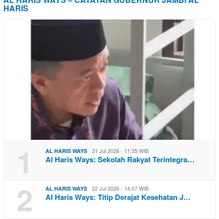
HARIS
1
31 Jul 2026 - 11:35 WIB
AL HARIS WAYS
Al Haris Ways: Sekolah Rakyat Terintegra…
2
22 Jul 2026 - 14:07 WIB
AL HARIS WAYS
Al Haris Ways: Titip Derajat Kesehatan J…