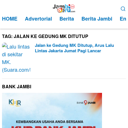
Loncat
Menu
ke
Mobile
HOME
Advertorial
Berita
Berita Jambi
Ent
konten
TAG:
JALAN KE GEDUNG MK DITUTUP
Jalan ke Gedung MK Ditutup, Arus Lalu
Lintas Jakarta Jumat Pagi Lancar
BANK JAMBI