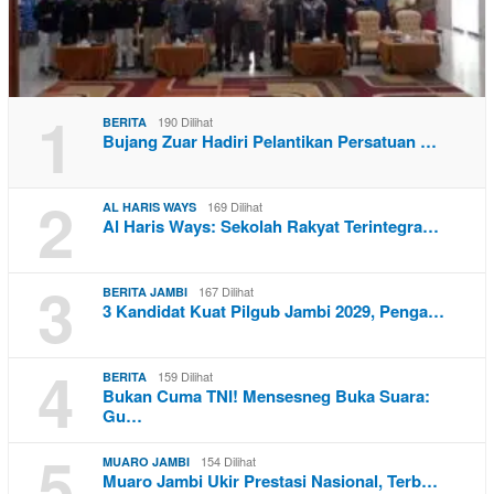
1
190 Dilihat
BERITA
Bujang Zuar Hadiri Pelantikan Persatuan …
2
169 Dilihat
AL HARIS WAYS
Al Haris Ways: Sekolah Rakyat Terintegra…
3
167 Dilihat
BERITA JAMBI
3 Kandidat Kuat Pilgub Jambi 2029, Penga…
4
159 Dilihat
BERITA
Bukan Cuma TNI! Mensesneg Buka Suara:
Gu…
5
154 Dilihat
MUARO JAMBI
Muaro Jambi Ukir Prestasi Nasional, Terb…