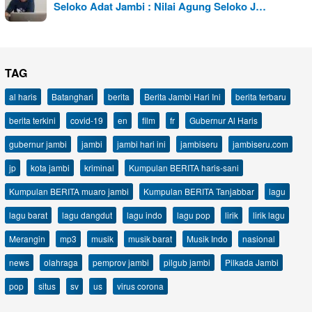
Seloko Adat Jambi : Nilai Agung Seloko J…
TAG
al haris
Batanghari
berita
Berita Jambi Hari Ini
berita terbaru
berita terkini
covid-19
en
film
fr
Gubernur Al Haris
gubernur jambi
jambi
jambi hari ini
jambiseru
jambiseru.com
jp
kota jambi
kriminal
Kumpulan BERITA haris-sani
Kumpulan BERITA muaro jambi
Kumpulan BERITA Tanjabbar
lagu
lagu barat
lagu dangdut
lagu indo
lagu pop
lirik
lirik lagu
Merangin
mp3
musik
musik barat
Musik Indo
nasional
news
olahraga
pemprov jambi
pilgub jambi
Pilkada Jambi
pop
situs
sv
us
virus corona