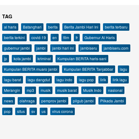
TAG
al haris
Batanghari
berita
Berita Jambi Hari Ini
berita terbaru
berita terkini
covid-19
en
film
fr
Gubernur Al Haris
gubernur jambi
jambi
jambi hari ini
jambiseru
jambiseru.com
jp
kota jambi
kriminal
Kumpulan BERITA haris-sani
Kumpulan BERITA muaro jambi
Kumpulan BERITA Tanjabbar
lagu
lagu barat
lagu dangdut
lagu indo
lagu pop
lirik
lirik lagu
Merangin
mp3
musik
musik barat
Musik Indo
nasional
news
olahraga
pemprov jambi
pilgub jambi
Pilkada Jambi
pop
situs
sv
us
virus corona