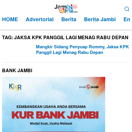
Loncat
Menu
ke
Mobile
HOME
Advertorial
Berita
Berita Jambi
Ent
konten
TAG:
JAKSA KPK PANGGIL LAGI MENAG RABU DEPAN
Mangkir Sidang Penyuap Rommy, Jaksa KPK
Panggil Lagi Menag Rabu Depan
BANK JAMBI