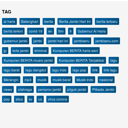
TAG
al haris
Batanghari
berita
Berita Jambi Hari Ini
berita terbaru
berita terkini
covid-19
en
film
fr
Gubernur Al Haris
gubernur jambi
jambi
jambi hari ini
jambiseru
jambiseru.com
jp
kota jambi
kriminal
Kumpulan BERITA haris-sani
Kumpulan BERITA muaro jambi
Kumpulan BERITA Tanjabbar
lagu
lagu barat
lagu dangdut
lagu indo
lagu pop
lirik
lirik lagu
Merangin
mp3
musik
musik barat
Musik Indo
nasional
news
olahraga
pemprov jambi
pilgub jambi
Pilkada Jambi
pop
situs
sv
us
virus corona