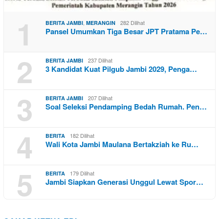
1
,
282 Dilihat
BERITA JAMBI
MERANGIN
Pansel Umumkan Tiga Besar JPT Pratama Pe…
2
237 Dilihat
BERITA JAMBI
3 Kandidat Kuat Pilgub Jambi 2029, Penga…
3
207 Dilihat
BERITA JAMBI
Soal Seleksi Pendamping Bedah Rumah. Pen…
4
182 Dilihat
BERITA
Wali Kota Jambi Maulana Bertakziah ke Ru…
5
179 Dilihat
BERITA
Jambi Siapkan Generasi Unggul Lewat Spor…