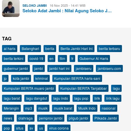
16 Nov 2025 - 14:41 WIB
SELOKO JAMBI
Seloko Adat Jambi : Nilai Agung Seloko J…
TAG
al haris
Batanghari
berita
Berita Jambi Hari Ini
berita terbaru
berita terkini
covid-19
en
film
fr
Gubernur Al Haris
gubernur jambi
jambi
jambi hari ini
jambiseru
jambiseru.com
jp
kota jambi
kriminal
Kumpulan BERITA haris-sani
Kumpulan BERITA muaro jambi
Kumpulan BERITA Tanjabbar
lagu
lagu barat
lagu dangdut
lagu indo
lagu pop
lirik
lirik lagu
Merangin
mp3
musik
musik barat
Musik Indo
nasional
news
olahraga
pemprov jambi
pilgub jambi
Pilkada Jambi
pop
situs
sv
us
virus corona