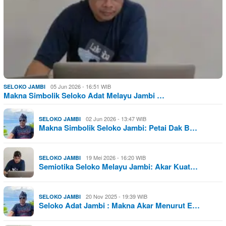
05 Jun 2026 - 16:51 WIB
SELOKO JAMBI
Makna Simbolik Seloko Adat Melayu Jambi …
02 Jun 2026 - 13:47 WIB
SELOKO JAMBI
Makna Simbolik Seloko Jambi: Petai Dak B…
19 Mei 2026 - 16:20 WIB
SELOKO JAMBI
Semiotika Seloko Melayu Jambi: Akar Kuat…
20 Nov 2025 - 19:39 WIB
SELOKO JAMBI
Seloko Adat Jambi : Makna Akar Menurut E…