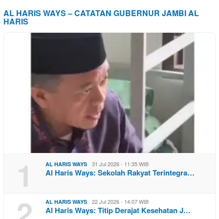
AL HARIS WAYS – CATATAN GUBERNUR JAMBI AL
HARIS
1
31 Jul 2026 - 11:35 WIB
AL HARIS WAYS
Al Haris Ways: Sekolah Rakyat Terintegra…
2
22 Jul 2026 - 14:07 WIB
AL HARIS WAYS
Al Haris Ways: Titip Derajat Kesehatan J…