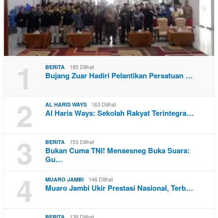
1
185 Dilihat
BERITA
Bujang Zuar Hadiri Pelantikan Persatuan …
2
163 Dilihat
AL HARIS WAYS
Al Haris Ways: Sekolah Rakyat Terintegra…
3
153 Dilihat
BERITA
Bukan Cuma TNI! Mensesneg Buka Suara:
Gu…
4
146 Dilihat
MUARO JAMBI
Muaro Jambi Ukir Prestasi Nasional, Terb…
138 Dilihat
BERITA