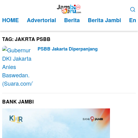
Loncat
Menu
ke
Mobile
HOME
Advertorial
Berita
Berita Jambi
Ent
konten
TAG:
JAKRTA PSBB
PSBB Jakarta Diperpanjang
BANK JAMBI