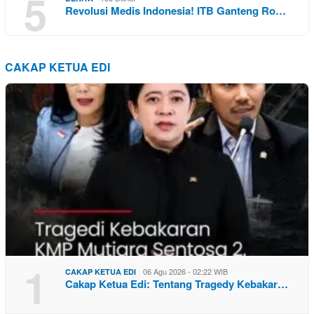
5
Revolusi Medis Indonesia! ITB Ganteng Ro…
CAKAP KETUA EDI
1
06 Agu 2026 - 02:22 WIB
CAKAP KETUA EDI
Cakap Ketua Edi: Tentang Tragedy Kebakar…