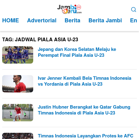
Loncat
Menu
ke
Mobile
HOME
Advertorial
Berita
Berita Jambi
Ent
konten
TAG:
JADWAL PIALA ASIA U-23
Jepang dan Korea Selatan Melaju ke
Perempat Final Piala Asia U-23
Ivar Jenner Kembali Bela Timnas Indonesia
vs Yordania di Piala Asia U-23
Justin Hubner Berangkat ke Qatar Gabung
Timnas Indonesia di Piala Asia U-23
Timnas Indonesia Layangkan Protes ke AFC