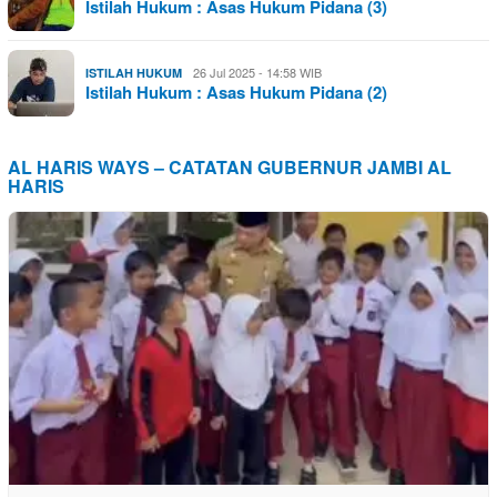
Istilah Hukum : Asas Hukum Pidana (3)
26 Jul 2025 - 14:58 WIB
ISTILAH HUKUM
Istilah Hukum : Asas Hukum Pidana (2)
AL HARIS WAYS – CATATAN GUBERNUR JAMBI AL
HARIS