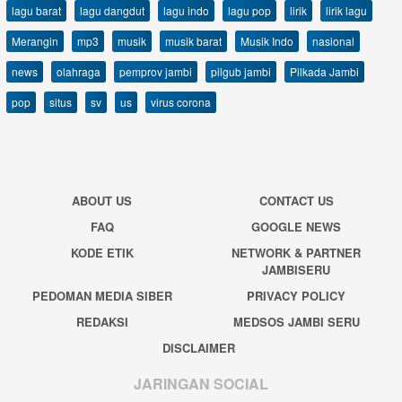
lagu barat
lagu dangdut
lagu indo
lagu pop
lirik
lirik lagu
Merangin
mp3
musik
musik barat
Musik Indo
nasional
news
olahraga
pemprov jambi
pilgub jambi
Pilkada Jambi
pop
situs
sv
us
virus corona
ABOUT US
CONTACT US
FAQ
GOOGLE NEWS
KODE ETIK
NETWORK & PARTNER
JAMBISERU
PEDOMAN MEDIA SIBER
PRIVACY POLICY
REDAKSI
MEDSOS JAMBI SERU
DISCLAIMER
JARINGAN SOCIAL