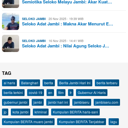
Semiotika Seloko Melayu Jambi: Akar Kuat…
20 Nov 2025 - 19:39 WIB
SELOKO JAMBI
Seloko Adat Jambi : Makna Akar Menurut E…
16 Nov 2025 - 14:41 WIB
SELOKO JAMBI
Seloko Adat Jambi : Nilai Agung Seloko J…
TAG
al haris
Batanghari
berita
Berita Jambi Hari Ini
berita terbaru
berita terkini
covid-19
en
film
fr
Gubernur Al Haris
gubernur jambi
jambi
jambi hari ini
jambiseru
jambiseru.com
jp
kota jambi
kriminal
Kumpulan BERITA haris-sani
Kumpulan BERITA muaro jambi
Kumpulan BERITA Tanjabbar
lagu