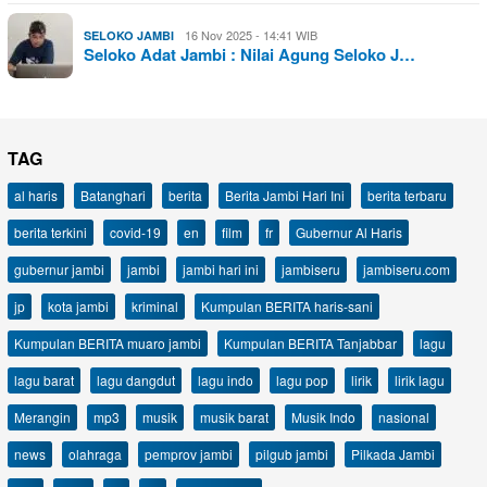
16 Nov 2025 - 14:41 WIB
SELOKO JAMBI
Seloko Adat Jambi : Nilai Agung Seloko J…
TAG
al haris
Batanghari
berita
Berita Jambi Hari Ini
berita terbaru
berita terkini
covid-19
en
film
fr
Gubernur Al Haris
gubernur jambi
jambi
jambi hari ini
jambiseru
jambiseru.com
jp
kota jambi
kriminal
Kumpulan BERITA haris-sani
Kumpulan BERITA muaro jambi
Kumpulan BERITA Tanjabbar
lagu
lagu barat
lagu dangdut
lagu indo
lagu pop
lirik
lirik lagu
Merangin
mp3
musik
musik barat
Musik Indo
nasional
news
olahraga
pemprov jambi
pilgub jambi
Pilkada Jambi