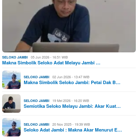
05 Jun 2026 - 16:51 WIB
SELOKO JAMBI
Makna Simbolik Seloko Adat Melayu Jambi …
02 Jun 2026 - 13:47 WIB
SELOKO JAMBI
Makna Simbolik Seloko Jambi: Petai Dak B…
19 Mei 2026 - 16:20 WIB
SELOKO JAMBI
Semiotika Seloko Melayu Jambi: Akar Kuat…
20 Nov 2025 - 19:39 WIB
SELOKO JAMBI
Seloko Adat Jambi : Makna Akar Menurut E…