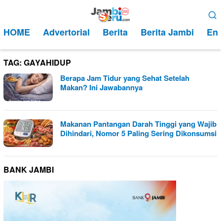
Loncat
Menu
ke
Mobile
HOME
Advertorial
Berita
Berita Jambi
Ent
konten
TAG:
GAYAHIDUP
Berapa Jam Tidur yang Sehat Setelah
Makan? Ini Jawabannya
Makanan Pantangan Darah Tinggi yang Wajib
Dihindari, Nomor 5 Paling Sering Dikonsumsi
BANK JAMBI