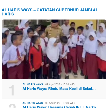
AL HARIS WAYS – CATATAN GUBERNUR JAMBI AL
HARIS
1
09 Agu 2026 - 15:24 WIB
AL HARIS WAYS
Al Haris Ways: Rindu Masa Kecil di Sekol…
08 Agu 2026 - 13:39 WIB
AL HARIS WAYS
Al Haris Ways: Bersama Cegah IRET, Narko…