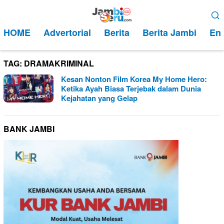
Loncat
Menu
ke
Mobile
HOME
Advertorial
Berita
Berita Jambi
Ent
konten
TAG:
DRAMAKRIMINAL
Kesan Nonton Film Korea My Home Hero:
Ketika Ayah Biasa Terjebak dalam Dunia
Kejahatan yang Gelap
BANK JAMBI