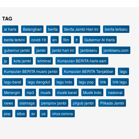
TAG
al haris
Batanghari
berita
Berita Jambi Hari Ini
berita terbaru
berita terkini
covid-19
en
film
fr
Gubernur Al Haris
gubernur jambi
jambi
jambi hari ini
jambiseru
jambiseru.com
jp
kota jambi
kriminal
Kumpulan BERITA haris-sani
Kumpulan BERITA muaro jambi
Kumpulan BERITA Tanjabbar
lagu
lagu barat
lagu dangdut
lagu indo
lagu pop
lirik
lirik lagu
Merangin
mp3
musik
musik barat
Musik Indo
nasional
news
olahraga
pemprov jambi
pilgub jambi
Pilkada Jambi
pop
situs
sv
us
virus corona