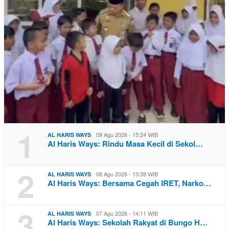
1
09 Agu 2026 - 15:24 WIB
AL HARIS WAYS
Al Haris Ways: Rindu Masa Kecil di Sekol…
2
08 Agu 2026 - 13:39 WIB
AL HARIS WAYS
Al Haris Ways: Bersama Cegah IRET, Narko…
3
07 Agu 2026 - 14:11 WIB
AL HARIS WAYS
Al Haris Ways: Sekolah Rakyat di Bungo H…