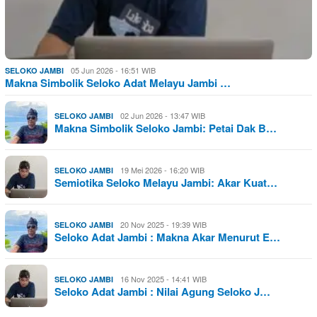
05 Jun 2026 - 16:51 WIB
SELOKO JAMBI
Makna Simbolik Seloko Adat Melayu Jambi …
02 Jun 2026 - 13:47 WIB
SELOKO JAMBI
Makna Simbolik Seloko Jambi: Petai Dak B…
19 Mei 2026 - 16:20 WIB
SELOKO JAMBI
Semiotika Seloko Melayu Jambi: Akar Kuat…
20 Nov 2025 - 19:39 WIB
SELOKO JAMBI
Seloko Adat Jambi : Makna Akar Menurut E…
16 Nov 2025 - 14:41 WIB
SELOKO JAMBI
Seloko Adat Jambi : Nilai Agung Seloko J…