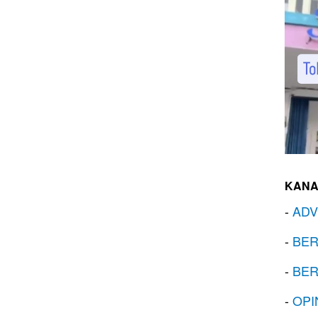
KANA
-
ADV
-
BER
-
BER
-
OPI