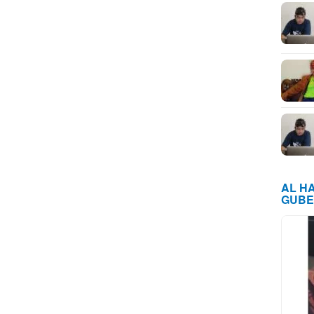
AL H
GUBE