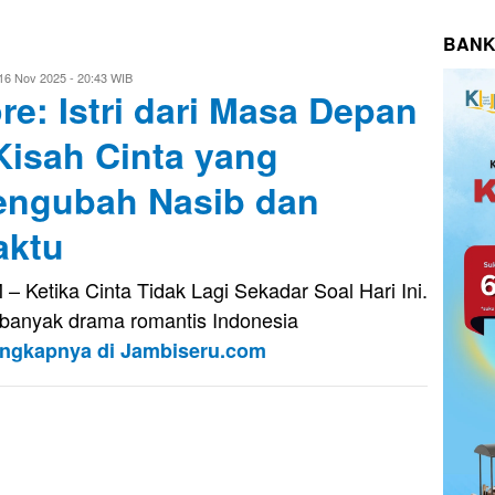
BANK
vo
16 Nov 2025 - 20:43 WIB
re: Istri dari Masa Depan
usnady
Kisah Cinta yang
ngubah Nasib dan
aktu
 – Ketika Cinta Tidak Lagi Sekadar Soal Hari Ini.
banyak drama romantis Indonesia
engkapnya di Jambiseru.com