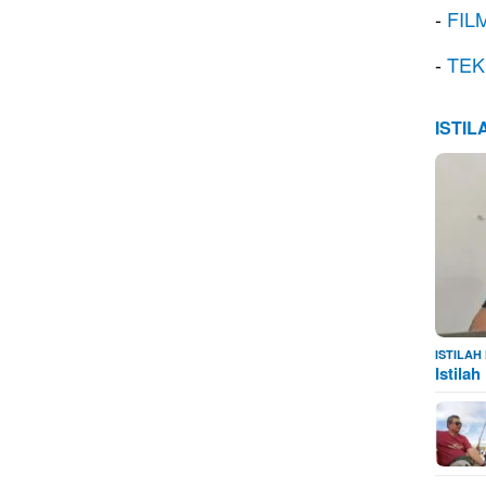
-
FIL
-
TEK
ISTI
ISTILA
Istila