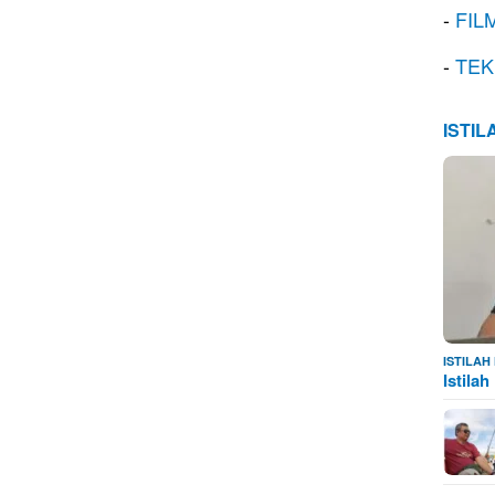
-
FIL
-
TEK
ISTI
ISTILA
Istila