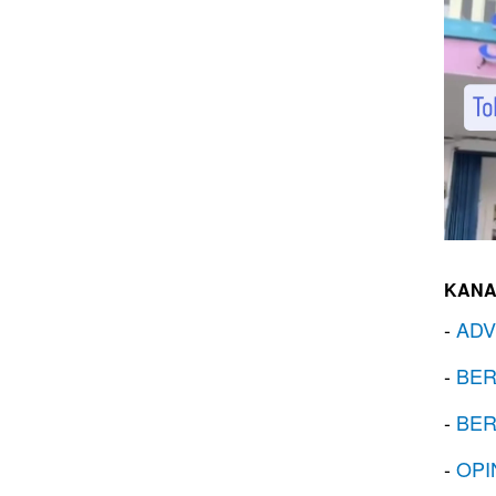
KANA
-
ADV
-
BER
-
BER
-
OPI