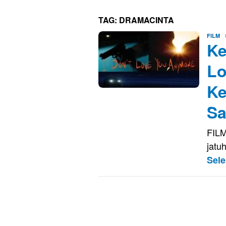
TAG:
DRAMACINTA
Ar
FILM
Ke
Lo
Ke
S
FILM
jatu
Sel