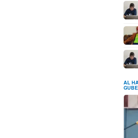
AL H
GUBE