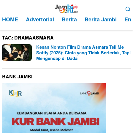
Loncat
Menu
ke
Mobile
HOME
Advertorial
Berita
Berita Jambi
Ent
konten
TAG:
DRAMAASMARA
Kesan Nonton Film Drama Asmara Tell Me
Softly (2025): Cinta yang Tidak Berteriak, Tapi
Mengendap di Dada
BANK JAMBI