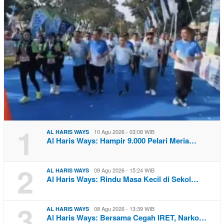
1
10 Agu 2026 - 03:08 WIB
AL HARIS WAYS
Al Haris Ways: Hampir 9.000 Pelari Meria…
2
09 Agu 2026 - 15:24 WIB
AL HARIS WAYS
Al Haris Ways: Rindu Masa Kecil di Sekol…
3
08 Agu 2026 - 13:39 WIB
AL HARIS WAYS
Al Haris Ways: Bersama Cegah IRET, Narko…