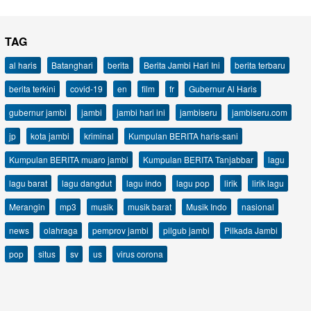
TAG
al haris
Batanghari
berita
Berita Jambi Hari Ini
berita terbaru
berita terkini
covid-19
en
film
fr
Gubernur Al Haris
gubernur jambi
jambi
jambi hari ini
jambiseru
jambiseru.com
jp
kota jambi
kriminal
Kumpulan BERITA haris-sani
Kumpulan BERITA muaro jambi
Kumpulan BERITA Tanjabbar
lagu
lagu barat
lagu dangdut
lagu indo
lagu pop
lirik
lirik lagu
Merangin
mp3
musik
musik barat
Musik Indo
nasional
news
olahraga
pemprov jambi
pilgub jambi
Pilkada Jambi
pop
situs
sv
us
virus corona