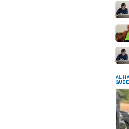
AL H
GUBE