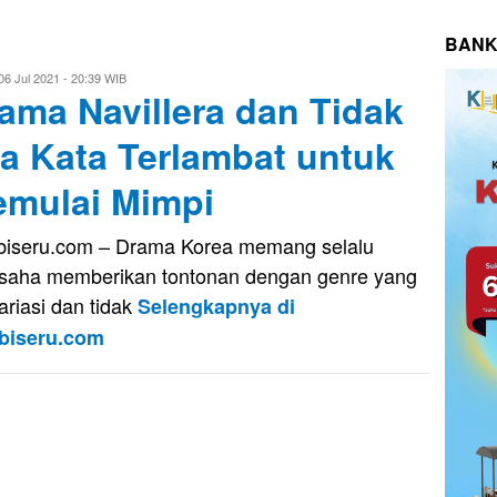
BANK
i
06 Jul 2021 - 20:39 WIB
ama Navillera dan Tidak
putra
a Kata Terlambat untuk
mulai Mimpi
iseru.com – Drama Korea memang selalu
saha memberikan tontonan dengan genre yang
ariasi dan tidak
Selengkapnya di
biseru.com