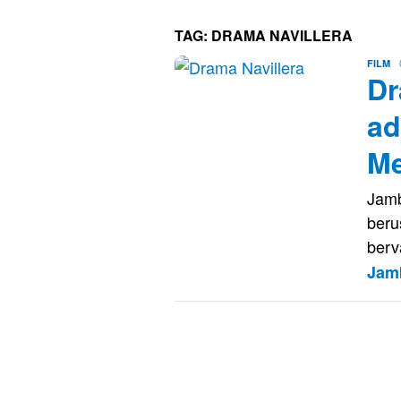
TAG:
DRAMA NAVILLERA
Er
FILM
Dr
Sa
ad
Me
Jamb
beru
berv
Jam