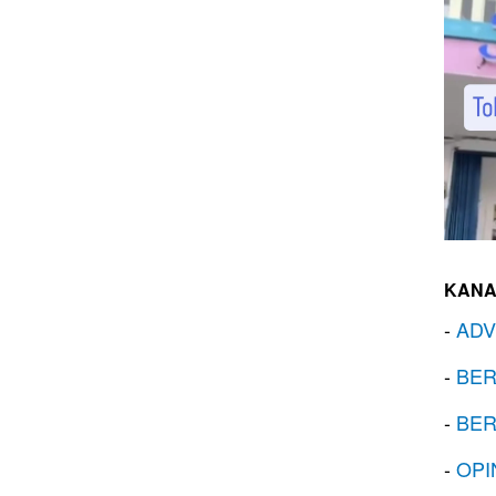
KANA
-
ADV
-
BER
-
BER
-
OPI