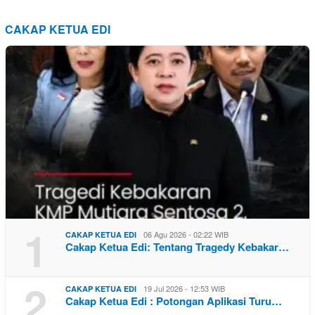
CAKAP KETUA EDI
1
06 Agu 2026 - 02:22 WIB
CAKAP KETUA EDI
Cakap Ketua Edi: Tentang Tragedy Kebakar…
2
19 Jul 2026 - 12:53 WIB
CAKAP KETUA EDI
Cakap Ketua Edi : Potongan Aplikasi Turu…