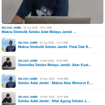
05 Jun 2026 - 16:51 WIB
SELOKO JAMBI
Makna Simbolik Seloko Adat Melayu Jambi …
02 Jun 2026 - 13:47 WIB
SELOKO JAMBI
Makna Simbolik Seloko Jambi: Petai Dak B…
19 Mei 2026 - 16:20 WIB
SELOKO JAMBI
Semiotika Seloko Melayu Jambi: Akar Kuat…
20 Nov 2025 - 19:39 WIB
SELOKO JAMBI
Seloko Adat Jambi : Makna Akar Menurut E…
16 Nov 2025 - 14:41 WIB
SELOKO JAMBI
Seloko Adat Jambi : Nilai Agung Seloko J…