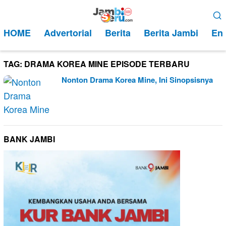
Loncat
Menu
ke
Mobile
HOME
Advertorial
Berita
Berita Jambi
Ent
konten
TAG:
DRAMA KOREA MINE EPISODE TERBARU
Nonton Drama Korea Mine, Ini Sinopsisnya
BANK JAMBI