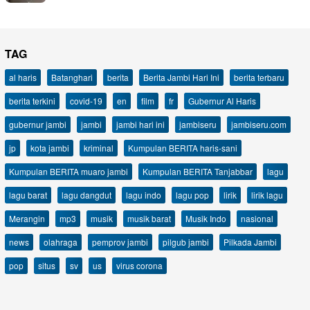
TAG
al haris
Batanghari
berita
Berita Jambi Hari Ini
berita terbaru
berita terkini
covid-19
en
film
fr
Gubernur Al Haris
gubernur jambi
jambi
jambi hari ini
jambiseru
jambiseru.com
jp
kota jambi
kriminal
Kumpulan BERITA haris-sani
Kumpulan BERITA muaro jambi
Kumpulan BERITA Tanjabbar
lagu
lagu barat
lagu dangdut
lagu indo
lagu pop
lirik
lirik lagu
Merangin
mp3
musik
musik barat
Musik Indo
nasional
news
olahraga
pemprov jambi
pilgub jambi
Pilkada Jambi
pop
situs
sv
us
virus corona