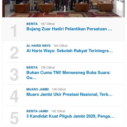
1
187 Dilihat
BERITA
Bujang Zuar Hadiri Pelantikan Persatuan …
2
164 Dilihat
AL HARIS WAYS
Al Haris Ways: Sekolah Rakyat Terintegra…
3
156 Dilihat
BERITA
Bukan Cuma TNI! Mensesneg Buka Suara:
Gu…
4
149 Dilihat
MUARO JAMBI
Muaro Jambi Ukir Prestasi Nasional, Terb…
5
142 Dilihat
BERITA JAMBI
3 Kandidat Kuat Pilgub Jambi 2029, Penga…