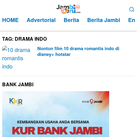
Loncat
Menu
ke
Mobile
HOME
Advertorial
Berita
Berita Jambi
Ent
konten
TAG:
DRAMA INDO
Nonton film 10 drama romantis indo di
disney+ hotstar
BANK JAMBI