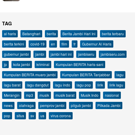
TAG
al haris
Batanghari
berita
Berita Jambi Hari Ini
berita terbaru
berita terkini
covid-19
en
film
fr
Gubernur Al Haris
gubernur jambi
jambi
jambi hari ini
jambiseru
jambiseru.com
jp
kota jambi
kriminal
Kumpulan BERITA haris-sani
Kumpulan BERITA muaro jambi
Kumpulan BERITA Tanjabbar
lagu
lagu barat
lagu dangdut
lagu indo
lagu pop
lirik
lirik lagu
Merangin
mp3
musik
musik barat
Musik Indo
nasional
news
olahraga
pemprov jambi
pilgub jambi
Pilkada Jambi
pop
situs
sv
us
virus corona