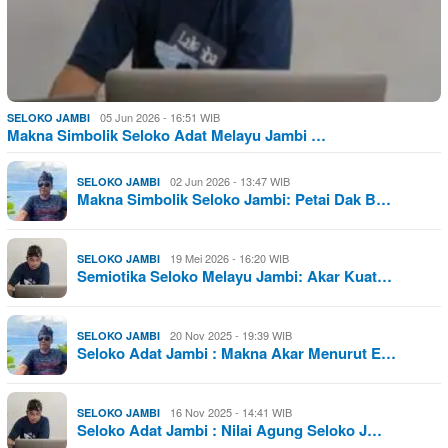
05 Jun 2026 - 16:51 WIB
SELOKO JAMBI
Makna Simbolik Seloko Adat Melayu Jambi …
02 Jun 2026 - 13:47 WIB
SELOKO JAMBI
Makna Simbolik Seloko Jambi: Petai Dak B…
19 Mei 2026 - 16:20 WIB
SELOKO JAMBI
Semiotika Seloko Melayu Jambi: Akar Kuat…
20 Nov 2025 - 19:39 WIB
SELOKO JAMBI
Seloko Adat Jambi : Makna Akar Menurut E…
16 Nov 2025 - 14:41 WIB
SELOKO JAMBI
Seloko Adat Jambi : Nilai Agung Seloko J…