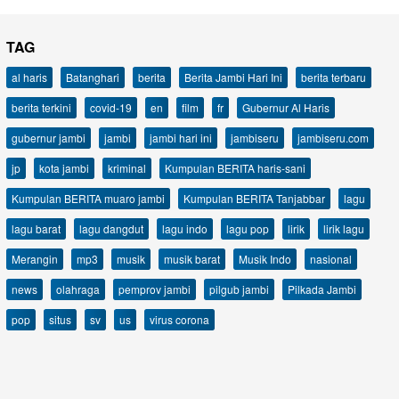
TAG
al haris
Batanghari
berita
Berita Jambi Hari Ini
berita terbaru
berita terkini
covid-19
en
film
fr
Gubernur Al Haris
gubernur jambi
jambi
jambi hari ini
jambiseru
jambiseru.com
jp
kota jambi
kriminal
Kumpulan BERITA haris-sani
Kumpulan BERITA muaro jambi
Kumpulan BERITA Tanjabbar
lagu
lagu barat
lagu dangdut
lagu indo
lagu pop
lirik
lirik lagu
Merangin
mp3
musik
musik barat
Musik Indo
nasional
news
olahraga
pemprov jambi
pilgub jambi
Pilkada Jambi
pop
situs
sv
us
virus corona