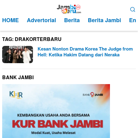
Loncat
Menu
ke
Mobile
HOME
Advertorial
Berita
Berita Jambi
Ent
konten
TAG:
DRAKORTERBARU
Kesan Nonton Drama Korea The Judge from
Hell: Ketika Hakim Datang dari Neraka
BANK JAMBI