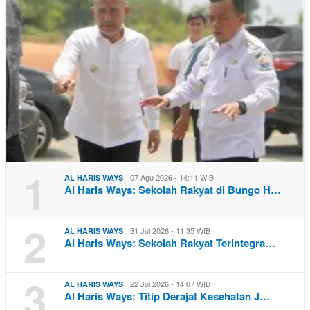
1
07 Agu 2026 - 14:11 WIB
AL HARIS WAYS
Al Haris Ways: Sekolah Rakyat di Bungo H…
2
31 Jul 2026 - 11:35 WIB
AL HARIS WAYS
Al Haris Ways: Sekolah Rakyat Terintegra…
3
22 Jul 2026 - 14:07 WIB
AL HARIS WAYS
Al Haris Ways: Titip Derajat Kesehatan J…