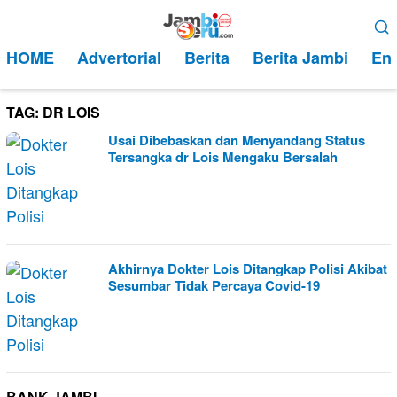
Loncat
Menu
ke
Mobile
HOME
Advertorial
Berita
Berita Jambi
Ent
konten
TAG:
DR LOIS
Usai Dibebaskan dan Menyandang Status
Tersangka dr Lois Mengaku Bersalah
Akhirnya Dokter Lois Ditangkap Polisi Akibat
Sesumbar Tidak Percaya Covid-19
BANK JAMBI