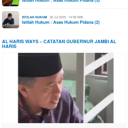
Istilah Hukum : Asas Hukum Pidana (3)
26 Jul 2025 - 14:58 WIB
ISTILAH HUKUM
Istilah Hukum : Asas Hukum Pidana (2)
AL HARIS WAYS – CATATAN GUBERNUR JAMBI AL
HARIS