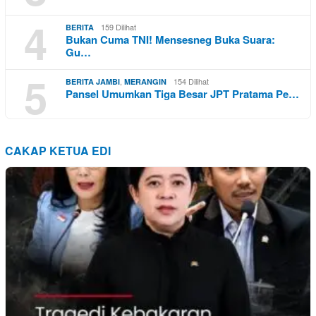
4
159 Dilihat
BERITA
Bukan Cuma TNI! Mensesneg Buka Suara:
Gu…
5
,
154 Dilihat
BERITA JAMBI
MERANGIN
Pansel Umumkan Tiga Besar JPT Pratama Pe…
CAKAP KETUA EDI