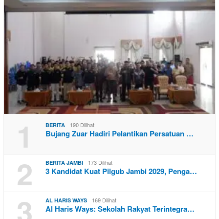
1
190 Dilihat
BERITA
Bujang Zuar Hadiri Pelantikan Persatuan …
2
173 Dilihat
BERITA JAMBI
3 Kandidat Kuat Pilgub Jambi 2029, Penga…
3
169 Dilihat
AL HARIS WAYS
Al Haris Ways: Sekolah Rakyat Terintegra…