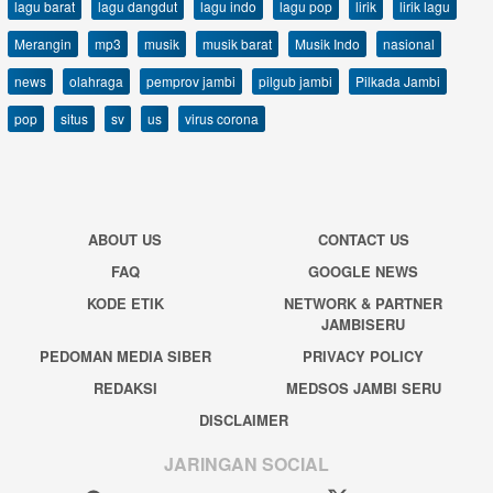
lagu barat
lagu dangdut
lagu indo
lagu pop
lirik
lirik lagu
Merangin
mp3
musik
musik barat
Musik Indo
nasional
news
olahraga
pemprov jambi
pilgub jambi
Pilkada Jambi
pop
situs
sv
us
virus corona
ABOUT US
CONTACT US
FAQ
GOOGLE NEWS
KODE ETIK
NETWORK & PARTNER
JAMBISERU
PEDOMAN MEDIA SIBER
PRIVACY POLICY
REDAKSI
MEDSOS JAMBI SERU
DISCLAIMER
JARINGAN SOCIAL