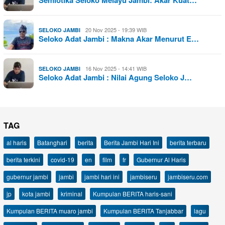
Semiotika Seloko Melayu Jambi: Akar Kuat…
20 Nov 2025 - 19:39 WIB
SELOKO JAMBI
Seloko Adat Jambi : Makna Akar Menurut E…
16 Nov 2025 - 14:41 WIB
SELOKO JAMBI
Seloko Adat Jambi : Nilai Agung Seloko J…
TAG
al haris
Batanghari
berita
Berita Jambi Hari Ini
berita terbaru
berita terkini
covid-19
en
film
fr
Gubernur Al Haris
gubernur jambi
jambi
jambi hari ini
jambiseru
jambiseru.com
jp
kota jambi
kriminal
Kumpulan BERITA haris-sani
Kumpulan BERITA muaro jambi
Kumpulan BERITA Tanjabbar
lagu