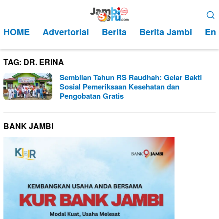
Loncat
Menu
ke
Mobile
HOME
Advertorial
Berita
Berita Jambi
Ent
konten
TAG:
DR. ERINA
Sembilan Tahun RS Raudhah: Gelar Bakti
Sosial Pemeriksaan Kesehatan dan
Pengobatan Gratis
BANK JAMBI