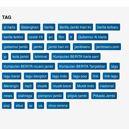
TAG
al haris
Batanghari
berita
Berita Jambi Hari Ini
berita terbaru
berita terkini
covid-19
en
film
fr
Gubernur Al Haris
gubernur jambi
jambi
jambi hari ini
jambiseru
jambiseru.com
jp
kota jambi
kriminal
Kumpulan BERITA haris-sani
Kumpulan BERITA muaro jambi
Kumpulan BERITA Tanjabbar
lagu
lagu barat
lagu dangdut
lagu indo
lagu pop
lirik
lirik lagu
Merangin
mp3
musik
musik barat
Musik Indo
nasional
news
olahraga
pemprov jambi
pilgub jambi
Pilkada Jambi
pop
situs
sv
us
virus corona