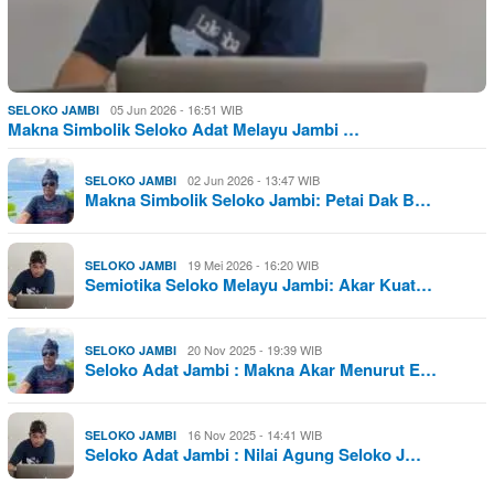
05 Jun 2026 - 16:51 WIB
SELOKO JAMBI
Makna Simbolik Seloko Adat Melayu Jambi …
02 Jun 2026 - 13:47 WIB
SELOKO JAMBI
Makna Simbolik Seloko Jambi: Petai Dak B…
19 Mei 2026 - 16:20 WIB
SELOKO JAMBI
Semiotika Seloko Melayu Jambi: Akar Kuat…
20 Nov 2025 - 19:39 WIB
SELOKO JAMBI
Seloko Adat Jambi : Makna Akar Menurut E…
16 Nov 2025 - 14:41 WIB
SELOKO JAMBI
Seloko Adat Jambi : Nilai Agung Seloko J…