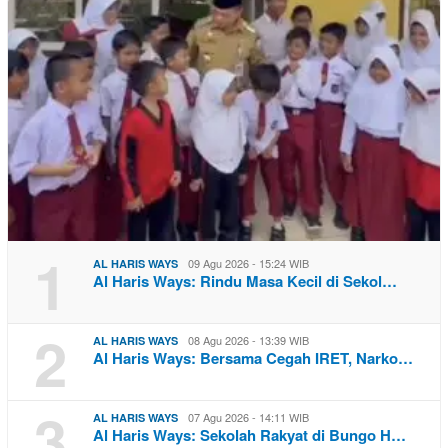
1
09 Agu 2026 - 15:24 WIB
AL HARIS WAYS
Al Haris Ways: Rindu Masa Kecil di Sekol…
2
08 Agu 2026 - 13:39 WIB
AL HARIS WAYS
Al Haris Ways: Bersama Cegah IRET, Narko…
3
07 Agu 2026 - 14:11 WIB
AL HARIS WAYS
Al Haris Ways: Sekolah Rakyat di Bungo H…