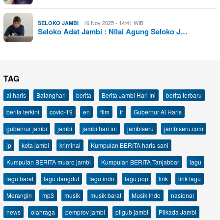
16 Nov 2025 - 14:41 WIB
SELOKO JAMBI
Seloko Adat Jambi : Nilai Agung Seloko J…
TAG
al haris
Batanghari
berita
Berita Jambi Hari Ini
berita terbaru
berita terkini
covid-19
en
film
fr
Gubernur Al Haris
gubernur jambi
jambi
jambi hari ini
jambiseru
jambiseru.com
jp
kota jambi
kriminal
Kumpulan BERITA haris-sani
Kumpulan BERITA muaro jambi
Kumpulan BERITA Tanjabbar
lagu
lagu barat
lagu dangdut
lagu indo
lagu pop
lirik
lirik lagu
Merangin
mp3
musik
musik barat
Musik Indo
nasional
news
olahraga
pemprov jambi
pilgub jambi
Pilkada Jambi