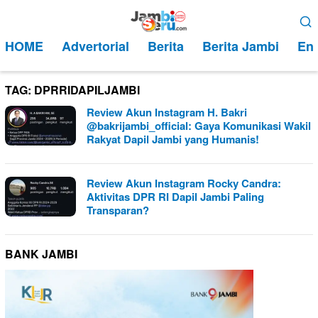
Loncat
Menu
ke
Mobile
HOME
Advertorial
Berita
Berita Jambi
Ent
konten
TAG:
DPRRIDAPILJAMBI
Review Akun Instagram H. Bakri
@bakrijambi_official: Gaya Komunikasi Wakil
Rakyat Dapil Jambi yang Humanis!
Review Akun Instagram Rocky Candra:
Aktivitas DPR RI Dapil Jambi Paling
Transparan?
BANK JAMBI