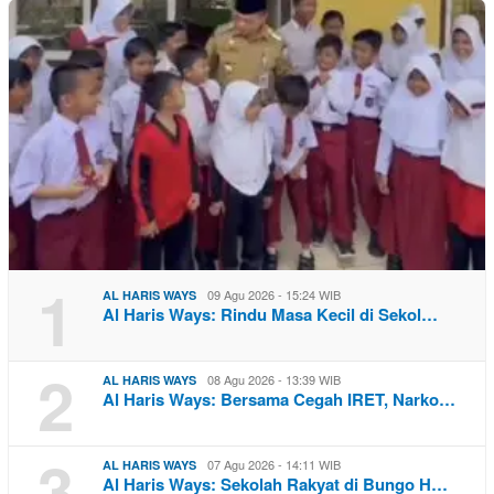
1
09 Agu 2026 - 15:24 WIB
AL HARIS WAYS
Al Haris Ways: Rindu Masa Kecil di Sekol…
2
08 Agu 2026 - 13:39 WIB
AL HARIS WAYS
Al Haris Ways: Bersama Cegah IRET, Narko…
3
07 Agu 2026 - 14:11 WIB
AL HARIS WAYS
Al Haris Ways: Sekolah Rakyat di Bungo H…