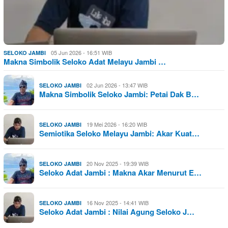
05 Jun 2026 - 16:51 WIB
SELOKO JAMBI
Makna Simbolik Seloko Adat Melayu Jambi …
02 Jun 2026 - 13:47 WIB
SELOKO JAMBI
Makna Simbolik Seloko Jambi: Petai Dak B…
19 Mei 2026 - 16:20 WIB
SELOKO JAMBI
Semiotika Seloko Melayu Jambi: Akar Kuat…
20 Nov 2025 - 19:39 WIB
SELOKO JAMBI
Seloko Adat Jambi : Makna Akar Menurut E…
16 Nov 2025 - 14:41 WIB
SELOKO JAMBI
Seloko Adat Jambi : Nilai Agung Seloko J…