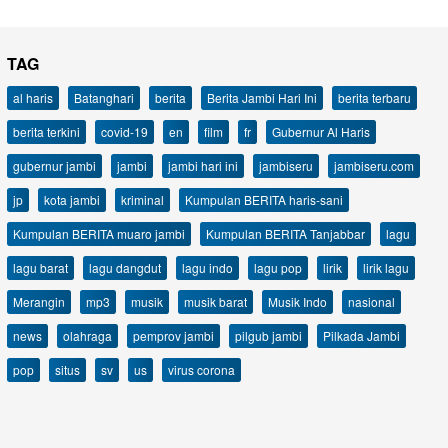
TAG
al haris
Batanghari
berita
Berita Jambi Hari Ini
berita terbaru
berita terkini
covid-19
en
film
fr
Gubernur Al Haris
gubernur jambi
jambi
jambi hari ini
jambiseru
jambiseru.com
jp
kota jambi
kriminal
Kumpulan BERITA haris-sani
Kumpulan BERITA muaro jambi
Kumpulan BERITA Tanjabbar
lagu
lagu barat
lagu dangdut
lagu indo
lagu pop
lirik
lirik lagu
Merangin
mp3
musik
musik barat
Musik Indo
nasional
news
olahraga
pemprov jambi
pilgub jambi
Pilkada Jambi
pop
situs
sv
us
virus corona