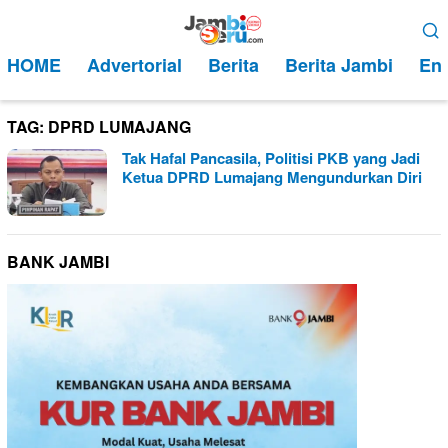
Loncat
Menu
ke
Mobile
HOME
Advertorial
Berita
Berita Jambi
Ent
konten
TAG:
DPRD LUMAJANG
Tak Hafal Pancasila, Politisi PKB yang Jadi
Ketua DPRD Lumajang Mengundurkan Diri
BANK JAMBI