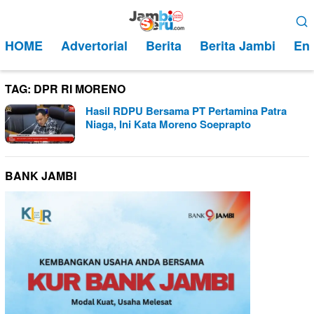
Loncat
Menu
ke
Mobile
HOME
Advertorial
Berita
Berita Jambi
Ent
konten
TAG:
DPR RI MORENO
Hasil RDPU Bersama PT Pertamina Patra
Niaga, Ini Kata Moreno Soeprapto
BANK JAMBI