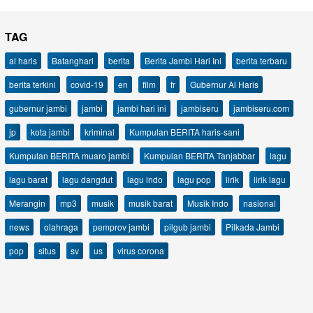
TAG
al haris
Batanghari
berita
Berita Jambi Hari Ini
berita terbaru
berita terkini
covid-19
en
film
fr
Gubernur Al Haris
gubernur jambi
jambi
jambi hari ini
jambiseru
jambiseru.com
jp
kota jambi
kriminal
Kumpulan BERITA haris-sani
Kumpulan BERITA muaro jambi
Kumpulan BERITA Tanjabbar
lagu
lagu barat
lagu dangdut
lagu indo
lagu pop
lirik
lirik lagu
Merangin
mp3
musik
musik barat
Musik Indo
nasional
news
olahraga
pemprov jambi
pilgub jambi
Pilkada Jambi
pop
situs
sv
us
virus corona