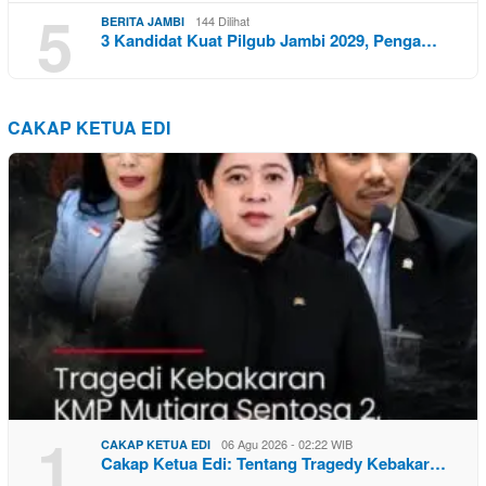
5
144 Dilihat
BERITA JAMBI
3 Kandidat Kuat Pilgub Jambi 2029, Penga…
CAKAP KETUA EDI
1
06 Agu 2026 - 02:22 WIB
CAKAP KETUA EDI
Cakap Ketua Edi: Tentang Tragedy Kebakar…