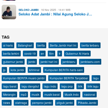
16 Nov 2025 - 14:41 WIB
SELOKO JAMBI
Seloko Adat Jambi : Nilai Agung Seloko J…
TAG
al haris
Batanghari
berita
Berita Jambi Hari Ini
berita terbaru
berita terkini
covid-19
en
film
fr
Gubernur Al Haris
gubernur jambi
jambi
jambi hari ini
jambiseru
jambiseru.com
jp
kota jambi
kriminal
Kumpulan BERITA haris-sani
Kumpulan BERITA muaro jambi
Kumpulan BERITA Tanjabbar
lagu
lagu barat
lagu dangdut
lagu indo
lagu pop
lirik
lirik lagu
Merangin
mp3
musik
musik barat
Musik Indo
nasional
news
olahraga
pemprov jambi
pilgub jambi
Pilkada Jambi