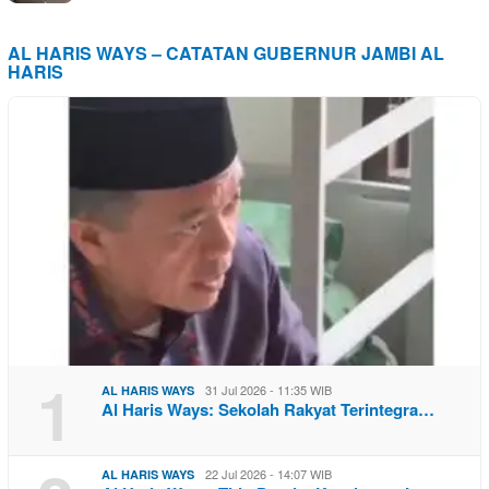
AL HARIS WAYS – CATATAN GUBERNUR JAMBI AL
HARIS
1
31 Jul 2026 - 11:35 WIB
AL HARIS WAYS
Al Haris Ways: Sekolah Rakyat Terintegra…
22 Jul 2026 - 14:07 WIB
AL HARIS WAYS