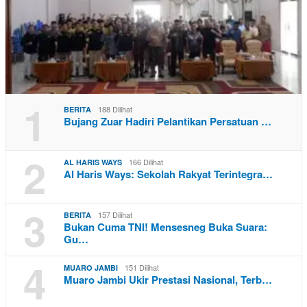
1
188 Dilihat
BERITA
Bujang Zuar Hadiri Pelantikan Persatuan …
2
166 Dilihat
AL HARIS WAYS
Al Haris Ways: Sekolah Rakyat Terintegra…
3
157 Dilihat
BERITA
Bukan Cuma TNI! Mensesneg Buka Suara:
Gu…
4
151 Dilihat
MUARO JAMBI
Muaro Jambi Ukir Prestasi Nasional, Terb…