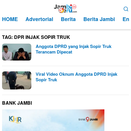
Loncat
Menu
ke
Mobile
HOME
Advertorial
Berita
Berita Jambi
Ent
konten
TAG:
DPR INJAK SOPIR TRUK
Anggota DPRD yang Injak Sopir Truk
Terancam Dipecat
Viral Video Oknum Anggota DPRD Injak
Sopir Truk
BANK JAMBI