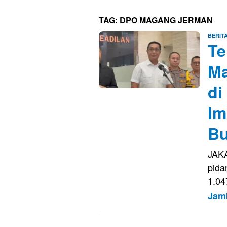
TAG:
DPO MAGANG JERMAN
BERIT
Te
Ma
di
Im
Bu
JAKA
pida
1.0
Jam