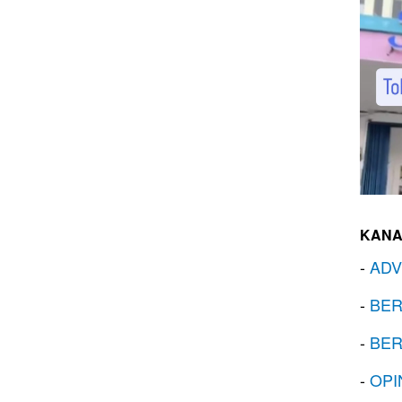
KANA
-
ADV
-
BER
-
BER
-
OPI