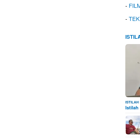
-
FIL
-
TEK
ISTI
ISTILA
Istila