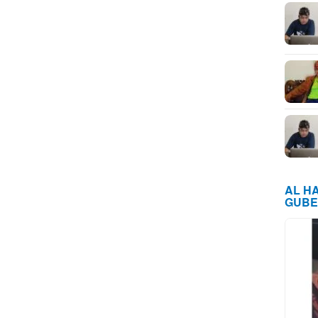
AL H
GUBE