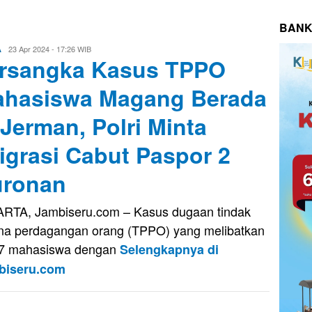
BANK
Evo
23 Apr 2024 - 17:26 WIB
A
rsangka Kasus TPPO
Kusnady
hasiswa Magang Berada
 Jerman, Polri Minta
igrasi Cabut Paspor 2
ronan
RTA, Jambiseru.com – Kasus dugaan tindak
na perdagangan orang (TPPO) yang melibatkan
47 mahasiswa dengan
Selengkapnya di
biseru.com