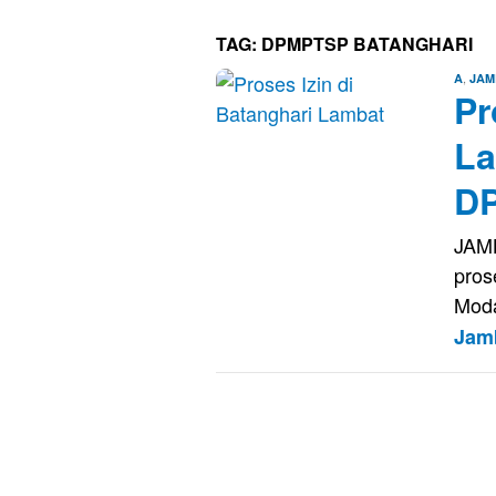
TAG:
DPMPTSP BATANGHARI
,
A
JAM
Pr
La
D
JAMB
pros
Moda
Jam