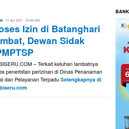
BANK
Eri
01 Apr 2021 - 20:39 WIB
BI
oses Izin di Batanghari
Saputra
mbat, Dewan Sidak
PMPTSP
ISERU.COM – Terkait keluhan lambatnya
es penerbitan perizinan di Dinas Penanaman
l dan Pelayanan Terpadu
Selengkapnya di
biseru.com