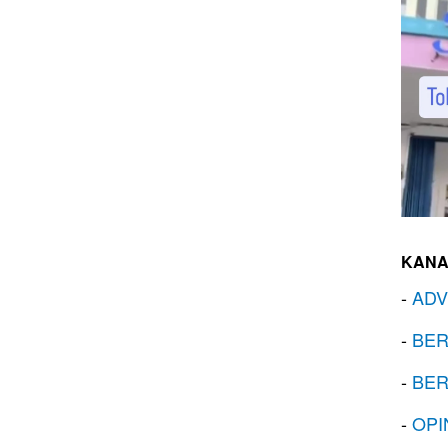
KANA
-
ADV
-
BER
-
BER
-
OPI