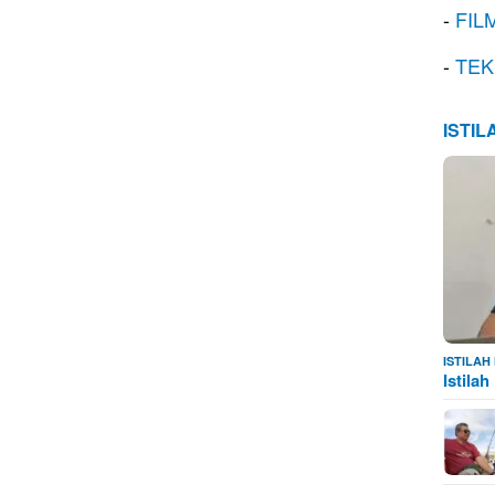
-
FIL
-
TEK
ISTI
ISTILA
Istila