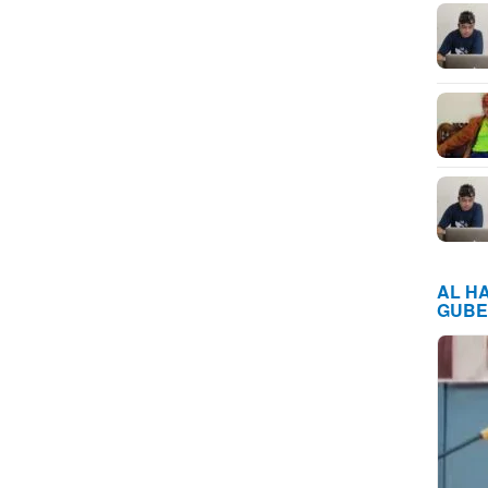
AL H
GUBE