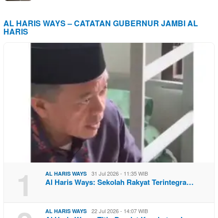
AL HARIS WAYS – CATATAN GUBERNUR JAMBI AL
HARIS
1
31 Jul 2026 - 11:35 WIB
AL HARIS WAYS
Al Haris Ways: Sekolah Rakyat Terintegra…
22 Jul 2026 - 14:07 WIB
AL HARIS WAYS