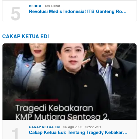
5
139 Dilihat
BERITA
Revolusi Medis Indonesia! ITB Ganteng Ro…
CAKAP KETUA EDI
1
06 Agu 2026 - 02:22 WIB
CAKAP KETUA EDI
Cakap Ketua Edi: Tentang Tragedy Kebakar…