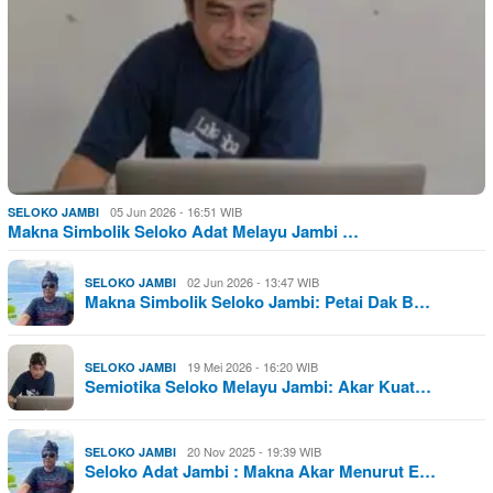
05 Jun 2026 - 16:51 WIB
SELOKO JAMBI
Makna Simbolik Seloko Adat Melayu Jambi …
02 Jun 2026 - 13:47 WIB
SELOKO JAMBI
Makna Simbolik Seloko Jambi: Petai Dak B…
19 Mei 2026 - 16:20 WIB
SELOKO JAMBI
Semiotika Seloko Melayu Jambi: Akar Kuat…
20 Nov 2025 - 19:39 WIB
SELOKO JAMBI
Seloko Adat Jambi : Makna Akar Menurut E…