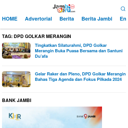
Loncat
Menu
ke
Mobile
HOME
Advertorial
Berita
Berita Jambi
Ent
konten
TAG:
DPD GOLKAR MERANGIN
Tingkatkan Silaturahmi, DPD Golkar
Merangin Buka Puasa Bersama dan Santuni
Du’afa
Gelar Raker dan Pleno, DPD Golkar Merangin
Bahas Tiga Agenda dan Fokus Pilkada 2024
BANK JAMBI