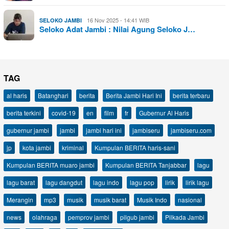
16 Nov 2025 - 14:41 WIB
SELOKO JAMBI
Seloko Adat Jambi : Nilai Agung Seloko J…
TAG
al haris
Batanghari
berita
Berita Jambi Hari Ini
berita terbaru
berita terkini
covid-19
en
film
fr
Gubernur Al Haris
gubernur jambi
jambi
jambi hari ini
jambiseru
jambiseru.com
jp
kota jambi
kriminal
Kumpulan BERITA haris-sani
Kumpulan BERITA muaro jambi
Kumpulan BERITA Tanjabbar
lagu
lagu barat
lagu dangdut
lagu indo
lagu pop
lirik
lirik lagu
Merangin
mp3
musik
musik barat
Musik Indo
nasional
news
olahraga
pemprov jambi
pilgub jambi
Pilkada Jambi