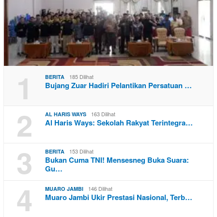
1
185 Dilihat
BERITA
Bujang Zuar Hadiri Pelantikan Persatuan …
2
163 Dilihat
AL HARIS WAYS
Al Haris Ways: Sekolah Rakyat Terintegra…
3
153 Dilihat
BERITA
Bukan Cuma TNI! Mensesneg Buka Suara:
Gu…
4
146 Dilihat
MUARO JAMBI
Muaro Jambi Ukir Prestasi Nasional, Terb…