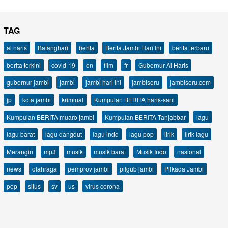
TAG
al haris
Batanghari
berita
Berita Jambi Hari Ini
berita terbaru
berita terkini
covid-19
en
film
fr
Gubernur Al Haris
gubernur jambi
jambi
jambi hari ini
jambiseru
jambiseru.com
jp
kota jambi
kriminal
Kumpulan BERITA haris-sani
Kumpulan BERITA muaro jambi
Kumpulan BERITA Tanjabbar
lagu
lagu barat
lagu dangdut
lagu indo
lagu pop
lirik
lirik lagu
Merangin
mp3
musik
musik barat
Musik Indo
nasional
news
olahraga
pemprov jambi
pilgub jambi
Pilkada Jambi
pop
situs
sv
us
virus corona