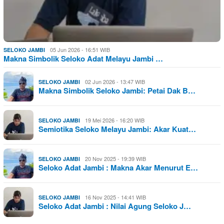
05 Jun 2026 - 16:51 WIB
SELOKO JAMBI
Makna Simbolik Seloko Adat Melayu Jambi …
02 Jun 2026 - 13:47 WIB
SELOKO JAMBI
Makna Simbolik Seloko Jambi: Petai Dak B…
19 Mei 2026 - 16:20 WIB
SELOKO JAMBI
Semiotika Seloko Melayu Jambi: Akar Kuat…
20 Nov 2025 - 19:39 WIB
SELOKO JAMBI
Seloko Adat Jambi : Makna Akar Menurut E…
16 Nov 2025 - 14:41 WIB
SELOKO JAMBI
Seloko Adat Jambi : Nilai Agung Seloko J…