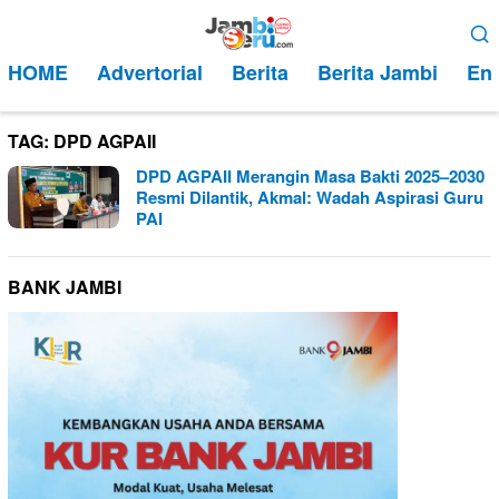
Loncat
Menu
ke
Mobile
HOME
Advertorial
Berita
Berita Jambi
Ent
konten
TAG:
DPD AGPAII
DPD AGPAII Merangin Masa Bakti 2025–2030
Resmi Dilantik, Akmal: Wadah Aspirasi Guru
PAI
BANK JAMBI