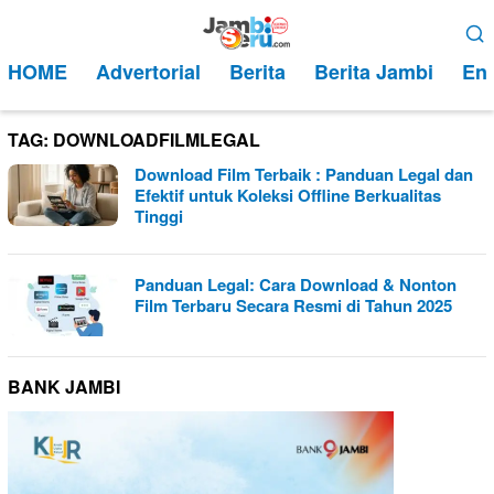
Loncat
Menu
ke
Mobile
HOME
Advertorial
Berita
Berita Jambi
Ent
konten
TAG:
DOWNLOADFILMLEGAL
Download Film Terbaik : Panduan Legal dan
Efektif untuk Koleksi Offline Berkualitas
Tinggi
Panduan Legal: Cara Download & Nonton
Film Terbaru Secara Resmi di Tahun 2025
BANK JAMBI