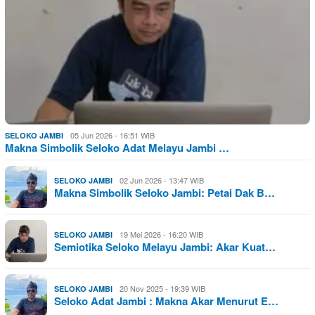
05 Jun 2026 - 16:51 WIB
SELOKO JAMBI
Makna Simbolik Seloko Adat Melayu Jambi …
02 Jun 2026 - 13:47 WIB
SELOKO JAMBI
Makna Simbolik Seloko Jambi: Petai Dak B…
19 Mei 2026 - 16:20 WIB
SELOKO JAMBI
Semiotika Seloko Melayu Jambi: Akar Kuat…
20 Nov 2025 - 19:39 WIB
SELOKO JAMBI
Seloko Adat Jambi : Makna Akar Menurut E…