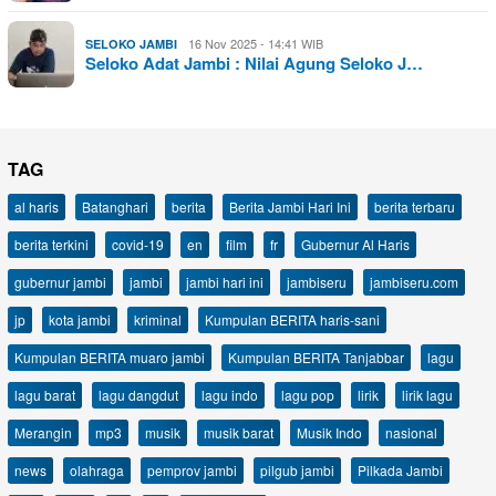
16 Nov 2025 - 14:41 WIB
SELOKO JAMBI
Seloko Adat Jambi : Nilai Agung Seloko J…
TAG
al haris
Batanghari
berita
Berita Jambi Hari Ini
berita terbaru
berita terkini
covid-19
en
film
fr
Gubernur Al Haris
gubernur jambi
jambi
jambi hari ini
jambiseru
jambiseru.com
jp
kota jambi
kriminal
Kumpulan BERITA haris-sani
Kumpulan BERITA muaro jambi
Kumpulan BERITA Tanjabbar
lagu
lagu barat
lagu dangdut
lagu indo
lagu pop
lirik
lirik lagu
Merangin
mp3
musik
musik barat
Musik Indo
nasional
news
olahraga
pemprov jambi
pilgub jambi
Pilkada Jambi