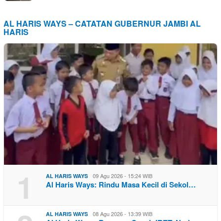
AL HARIS WAYS – CATATAN GUBERNUR JAMBI AL
HARIS
1
09 Agu 2026 - 15:24 WIB
AL HARIS WAYS
Al Haris Ways: Rindu Masa Kecil di Sekol…
08 Agu 2026 - 13:39 WIB
AL HARIS WAYS