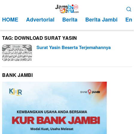
Loncat
Menu
ke
Mobile
HOME
Advertorial
Berita
Berita Jambi
Ent
konten
TAG:
DOWNLOAD SURAT YASIN
Surat Yasin Beserta Terjemahannya
BANK JAMBI