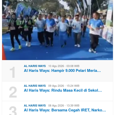
1
10 Agu 2026 - 03:08 WIB
AL HARIS WAYS
Al Haris Ways: Hampir 9.000 Pelari Meria…
2
09 Agu 2026 - 15:24 WIB
AL HARIS WAYS
Al Haris Ways: Rindu Masa Kecil di Sekol…
3
08 Agu 2026 - 13:39 WIB
AL HARIS WAYS
Al Haris Ways: Bersama Cegah IRET, Narko…