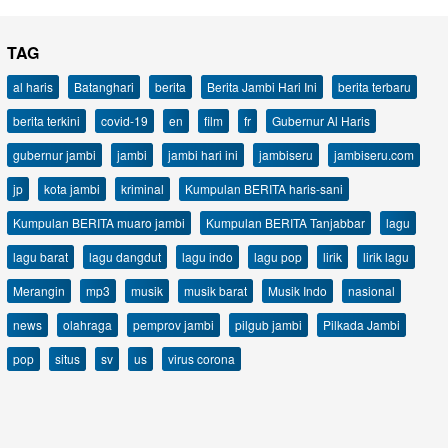
TAG
al haris
Batanghari
berita
Berita Jambi Hari Ini
berita terbaru
berita terkini
covid-19
en
film
fr
Gubernur Al Haris
gubernur jambi
jambi
jambi hari ini
jambiseru
jambiseru.com
jp
kota jambi
kriminal
Kumpulan BERITA haris-sani
Kumpulan BERITA muaro jambi
Kumpulan BERITA Tanjabbar
lagu
lagu barat
lagu dangdut
lagu indo
lagu pop
lirik
lirik lagu
Merangin
mp3
musik
musik barat
Musik Indo
nasional
news
olahraga
pemprov jambi
pilgub jambi
Pilkada Jambi
pop
situs
sv
us
virus corona