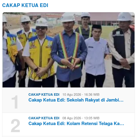
CAKAP KETUA EDI
1
10 Agu 2026 - 16:36 WIB
CAKAP KETUA EDI
Cakap Ketua Edi: Sekolah Rakyat di Jambi…
2
08 Agu 2026 - 13:05 WIB
CAKAP KETUA EDI
Cakap Ketua Edi: Kolam Retensi Telaga Ka…