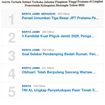
1
,
392 Dilihat
BERITA JAMBI
MERANGIN
Pansel Umumkan Tiga Besar JPT Pratama Pe…
2
298 Dilihat
BERITA JAMBI
3 Kandidat Kuat Pilgub Jambi 2029, Penga…
3
286 Dilihat
BERITA JAMBI
Soal Seleksi Pendamping Bedah Rumah. Pen…
4
221 Dilihat
BERITA JAMBI
Obituari: Telah Berpulang Seorang Wartaw…
5
208 Dilihat
BERITA
TNI AL Ungkap Penyeludupan Pasir Timah S…