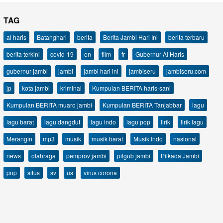
TAG
al haris
Batanghari
berita
Berita Jambi Hari Ini
berita terbaru
berita terkini
covid-19
en
film
fr
Gubernur Al Haris
gubernur jambi
jambi
jambi hari ini
jambiseru
jambiseru.com
jp
kota jambi
kriminal
Kumpulan BERITA haris-sani
Kumpulan BERITA muaro jambi
Kumpulan BERITA Tanjabbar
lagu
lagu barat
lagu dangdut
lagu indo
lagu pop
lirik
lirik lagu
Merangin
mp3
musik
musik barat
Musik Indo
nasional
news
olahraga
pemprov jambi
pilgub jambi
Pilkada Jambi
pop
situs
sv
us
virus corona