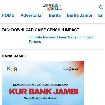
Loncat
Menu
ke
Mobile
HOME
Advertorial
Berita
Berita Jambi
Ent
konten
TAG:
DOWNLOAD GAME GENSHIN IMPACT
Ini Kode Redeem Game Genshin Impact
Terbaru
BANK JAMBI