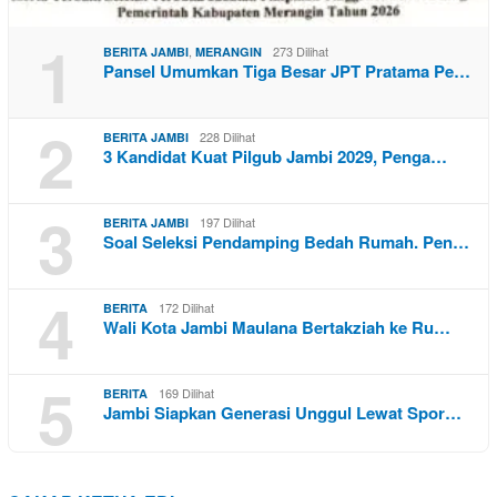
1
,
273 Dilihat
BERITA JAMBI
MERANGIN
Pansel Umumkan Tiga Besar JPT Pratama Pe…
2
228 Dilihat
BERITA JAMBI
3 Kandidat Kuat Pilgub Jambi 2029, Penga…
3
197 Dilihat
BERITA JAMBI
Soal Seleksi Pendamping Bedah Rumah. Pen…
4
172 Dilihat
BERITA
Wali Kota Jambi Maulana Bertakziah ke Ru…
5
169 Dilihat
BERITA
Jambi Siapkan Generasi Unggul Lewat Spor…