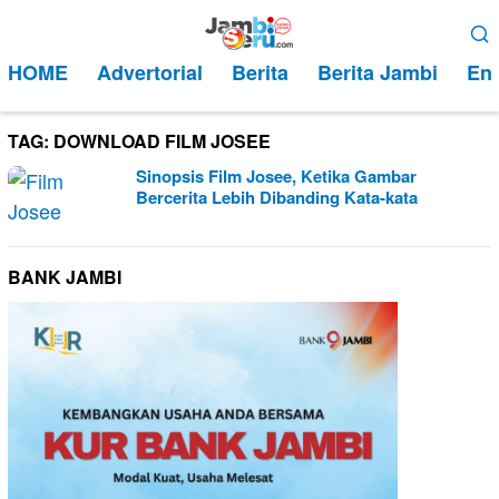
Loncat
Menu
ke
Mobile
HOME
Advertorial
Berita
Berita Jambi
Ent
konten
TAG:
DOWNLOAD FILM JOSEE
Sinopsis Film Josee, Ketika Gambar
Bercerita Lebih Dibanding Kata-kata
BANK JAMBI