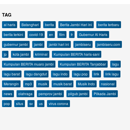
TAG
al haris
Batanghari
berita
Berita Jambi Hari Ini
berita terbaru
berita terkini
covid-19
en
film
fr
Gubernur Al Haris
gubernur jambi
jambi
jambi hari ini
jambiseru
jambiseru.com
jp
kota jambi
kriminal
Kumpulan BERITA haris-sani
Kumpulan BERITA muaro jambi
Kumpulan BERITA Tanjabbar
lagu
lagu barat
lagu dangdut
lagu indo
lagu pop
lirik
lirik lagu
Merangin
mp3
musik
musik barat
Musik Indo
nasional
news
olahraga
pemprov jambi
pilgub jambi
Pilkada Jambi
pop
situs
sv
us
virus corona