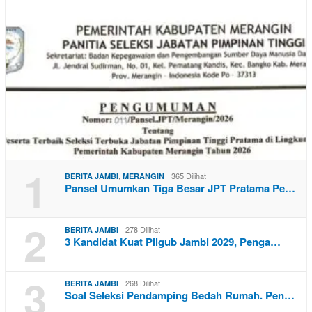
1
,
365 Dilihat
BERITA JAMBI
MERANGIN
Pansel Umumkan Tiga Besar JPT Pratama Pe…
2
278 Dilihat
BERITA JAMBI
3 Kandidat Kuat Pilgub Jambi 2029, Penga…
3
268 Dilihat
BERITA JAMBI
Soal Seleksi Pendamping Bedah Rumah. Pen…