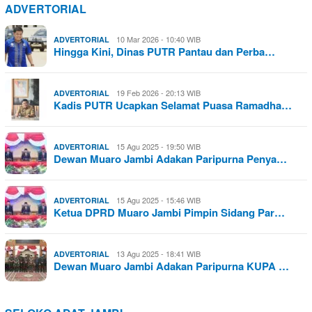
ADVERTORIAL
10 Mar 2026 - 10:40 WIB
ADVERTORIAL
Hingga Kini, Dinas PUTR Pantau dan Perba…
19 Feb 2026 - 20:13 WIB
ADVERTORIAL
Kadis PUTR Ucapkan Selamat Puasa Ramadha…
15 Agu 2025 - 19:50 WIB
ADVERTORIAL
Dewan Muaro Jambi Adakan Paripurna Penya…
15 Agu 2025 - 15:46 WIB
ADVERTORIAL
Ketua DPRD Muaro Jambi Pimpin Sidang Par…
13 Agu 2025 - 18:41 WIB
ADVERTORIAL
Dewan Muaro Jambi Adakan Paripurna KUPA …