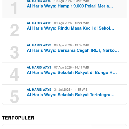
1
10 Agu 2026 - 03:08 WIB
AL HARIS WAYS
Al Haris Ways: Hampir 9.000 Pelari Meria…
2
09 Agu 2026 - 15:24 WIB
AL HARIS WAYS
Al Haris Ways: Rindu Masa Kecil di Sekol…
3
08 Agu 2026 - 13:39 WIB
AL HARIS WAYS
Al Haris Ways: Bersama Cegah IRET, Narko…
4
07 Agu 2026 - 14:11 WIB
AL HARIS WAYS
Al Haris Ways: Sekolah Rakyat di Bungo H…
5
31 Jul 2026 - 11:35 WIB
AL HARIS WAYS
Al Haris Ways: Sekolah Rakyat Terintegra…
TERPOPULER