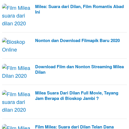
Milea: Suara dari Dilan, Film Romantis Abad
Ini
Nonton dan Download Filmapik Baru 2020
Download Film dan Nonton Streaming Milea
Dilan
Milea Suara Dari Dilan Full Movie, Tayang
Jam Berapa di Bioskop Jambi ?
Film Milea: Suara dari Dilan Telan Dana