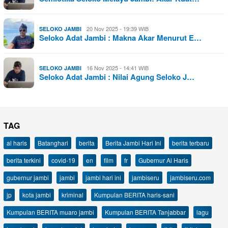
20 Nov 2025 - 19:39 WIB
SELOKO JAMBI
Seloko Adat Jambi : Makna Akar Menurut E…
16 Nov 2025 - 14:41 WIB
SELOKO JAMBI
Seloko Adat Jambi : Nilai Agung Seloko J…
TAG
al haris
Batanghari
berita
Berita Jambi Hari Ini
berita terbaru
berita terkini
covid-19
en
film
fr
Gubernur Al Haris
gubernur jambi
jambi
jambi hari ini
jambiseru
jambiseru.com
jp
kota jambi
kriminal
Kumpulan BERITA haris-sani
Kumpulan BERITA muaro jambi
Kumpulan BERITA Tanjabbar
lagu