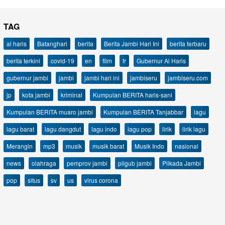
TAG
al haris
Batanghari
berita
Berita Jambi Hari Ini
berita terbaru
berita terkini
covid-19
en
film
fr
Gubernur Al Haris
gubernur jambi
jambi
jambi hari ini
jambiseru
jambiseru.com
jp
kota jambi
kriminal
Kumpulan BERITA haris-sani
Kumpulan BERITA muaro jambi
Kumpulan BERITA Tanjabbar
lagu
lagu barat
lagu dangdut
lagu indo
lagu pop
lirik
lirik lagu
Merangin
mp3
musik
musik barat
Musik Indo
nasional
news
olahraga
pemprov jambi
pilgub jambi
Pilkada Jambi
pop
situs
sv
us
virus corona