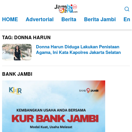
Loncat
Menu
ke
Mobile
HOME
Advertorial
Berita
Berita Jambi
Ent
konten
TAG:
DONNA HARUN
Donna Harun Diduga Lakukan Penistaan
Agama, Ini Kata Kapolres Jakarta Selatan
BANK JAMBI