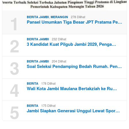
1
,
278 Dilihat
BERITA JAMBI
MERANGIN
Pansel Umumkan Tiga Besar JPT Pratama Pe…
2
232 Dilihat
BERITA JAMBI
3 Kandidat Kuat Pilgub Jambi 2029, Penga…
3
204 Dilihat
BERITA JAMBI
Soal Seleksi Pendamping Bedah Rumah. Pen…
4
178 Dilihat
BERITA
Wali Kota Jambi Maulana Bertakziah ke Ru…
5
175 Dilihat
BERITA
Jambi Siapkan Generasi Unggul Lewat Spor…