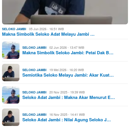
05 Jun 2026 - 16:51 WIB
SELOKO JAMBI
Makna Simbolik Seloko Adat Melayu Jambi …
02 Jun 2026 - 13:47 WIB
SELOKO JAMBI
Makna Simbolik Seloko Jambi: Petai Dak B…
19 Mei 2026 - 16:20 WIB
SELOKO JAMBI
Semiotika Seloko Melayu Jambi: Akar Kuat…
20 Nov 2025 - 19:39 WIB
SELOKO JAMBI
Seloko Adat Jambi : Makna Akar Menurut E…
16 Nov 2025 - 14:41 WIB
SELOKO JAMBI
Seloko Adat Jambi : Nilai Agung Seloko J…