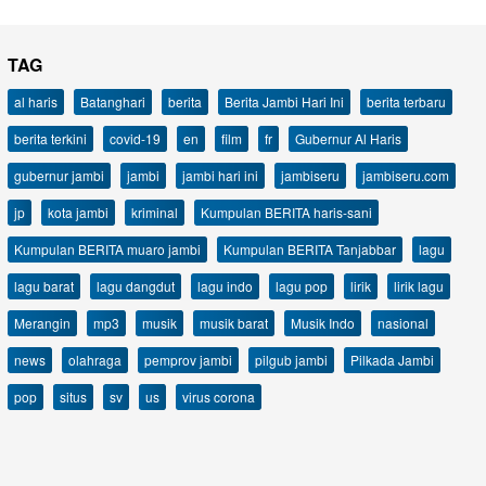
TAG
al haris
Batanghari
berita
Berita Jambi Hari Ini
berita terbaru
berita terkini
covid-19
en
film
fr
Gubernur Al Haris
gubernur jambi
jambi
jambi hari ini
jambiseru
jambiseru.com
jp
kota jambi
kriminal
Kumpulan BERITA haris-sani
Kumpulan BERITA muaro jambi
Kumpulan BERITA Tanjabbar
lagu
lagu barat
lagu dangdut
lagu indo
lagu pop
lirik
lirik lagu
Merangin
mp3
musik
musik barat
Musik Indo
nasional
news
olahraga
pemprov jambi
pilgub jambi
Pilkada Jambi
pop
situs
sv
us
virus corona