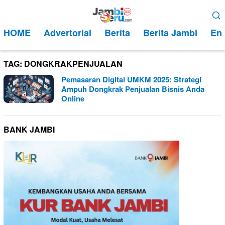
Loncat
Menu
ke
Mobile
HOME
Advertorial
Berita
Berita Jambi
Ent
konten
TAG:
DONGKRAKPENJUALAN
Pemasaran Digital UMKM 2025: Strategi
Ampuh Dongkrak Penjualan Bisnis Anda
Online
BANK JAMBI