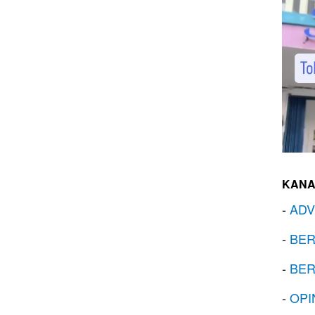
KANA
-
ADV
-
BER
-
BER
-
OPI