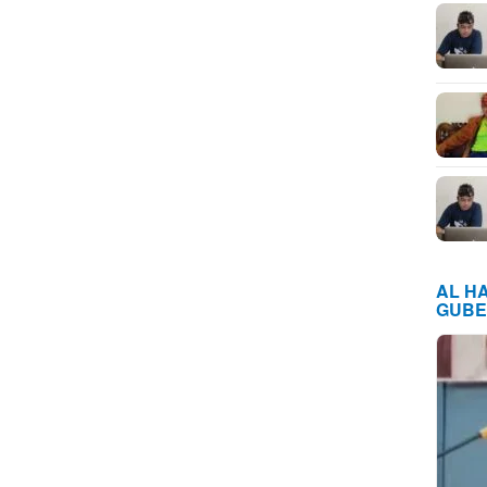
AL H
GUBE