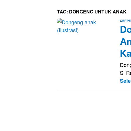
TAG:
DONGENG UNTUK ANAK
CERPE
Do
An
Ka
Dong
Si R
Sel