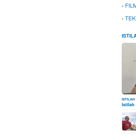
-
FIL
-
TEK
ISTI
ISTILA
Istila