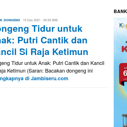
BANK
,
Evo
15 Des 2021 - 00:53 WIB
N
DONGENG
ngeng Tidur untuk
Kusnady
ak: Putri Cantik dan
ncil Si Raja Ketimun
eng Tidur untuk Anak: Putri Cantik dan Kancil
aja Ketimun (Saran: Bacakan dongeng ini
engkapnya di Jambiseru.com