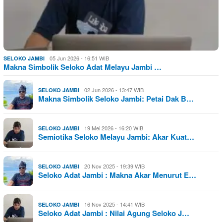
05 Jun 2026 - 16:51 WIB
SELOKO JAMBI
Makna Simbolik Seloko Adat Melayu Jambi …
02 Jun 2026 - 13:47 WIB
SELOKO JAMBI
Makna Simbolik Seloko Jambi: Petai Dak B…
19 Mei 2026 - 16:20 WIB
SELOKO JAMBI
Semiotika Seloko Melayu Jambi: Akar Kuat…
20 Nov 2025 - 19:39 WIB
SELOKO JAMBI
Seloko Adat Jambi : Makna Akar Menurut E…
16 Nov 2025 - 14:41 WIB
SELOKO JAMBI
Seloko Adat Jambi : Nilai Agung Seloko J…