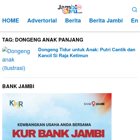
Loncat
Menu
ke
Mobile
HOME
Advertorial
Berita
Berita Jambi
Ent
konten
TAG:
DONGENG ANAK PANJANG
Dongeng Tidur untuk Anak: Putri Cantik dan
Kancil Si Raja Ketimun
BANK JAMBI