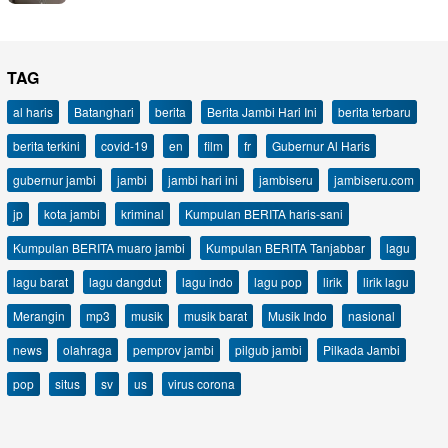
TAG
al haris
Batanghari
berita
Berita Jambi Hari Ini
berita terbaru
berita terkini
covid-19
en
film
fr
Gubernur Al Haris
gubernur jambi
jambi
jambi hari ini
jambiseru
jambiseru.com
jp
kota jambi
kriminal
Kumpulan BERITA haris-sani
Kumpulan BERITA muaro jambi
Kumpulan BERITA Tanjabbar
lagu
lagu barat
lagu dangdut
lagu indo
lagu pop
lirik
lirik lagu
Merangin
mp3
musik
musik barat
Musik Indo
nasional
news
olahraga
pemprov jambi
pilgub jambi
Pilkada Jambi
pop
situs
sv
us
virus corona