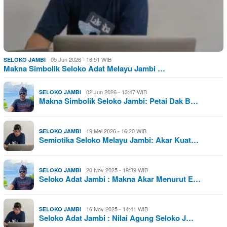
05 Jun 2026 - 16:51 WIB
SELOKO JAMBI
Makna Simbolik Seloko Adat Melayu Jambi …
02 Jun 2026 - 13:47 WIB
SELOKO JAMBI
Makna Simbolik Seloko Jambi: Petai Dak B…
19 Mei 2026 - 16:20 WIB
SELOKO JAMBI
Semiotika Seloko Melayu Jambi: Akar Kuat…
20 Nov 2025 - 19:39 WIB
SELOKO JAMBI
Seloko Adat Jambi : Makna Akar Menurut E…
16 Nov 2025 - 14:41 WIB
SELOKO JAMBI
Seloko Adat Jambi : Nilai Agung Seloko J…