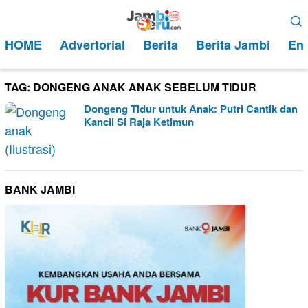
Loncat
Menu
ke
Mobile
HOME
Advertorial
Berita
Berita Jambi
Ent
konten
TAG:
DONGENG ANAK ANAK SEBELUM TIDUR
Dongeng Tidur untuk Anak: Putri Cantik dan
Kancil Si Raja Ketimun
BANK JAMBI