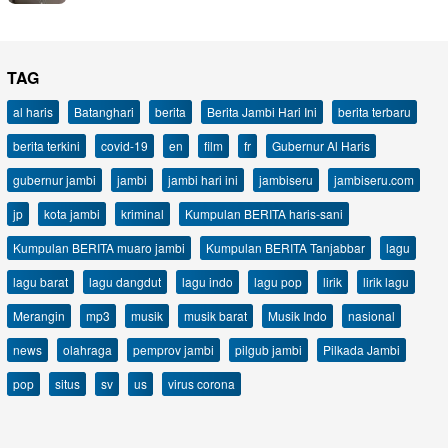
TAG
al haris
Batanghari
berita
Berita Jambi Hari Ini
berita terbaru
berita terkini
covid-19
en
film
fr
Gubernur Al Haris
gubernur jambi
jambi
jambi hari ini
jambiseru
jambiseru.com
jp
kota jambi
kriminal
Kumpulan BERITA haris-sani
Kumpulan BERITA muaro jambi
Kumpulan BERITA Tanjabbar
lagu
lagu barat
lagu dangdut
lagu indo
lagu pop
lirik
lirik lagu
Merangin
mp3
musik
musik barat
Musik Indo
nasional
news
olahraga
pemprov jambi
pilgub jambi
Pilkada Jambi
pop
situs
sv
us
virus corona