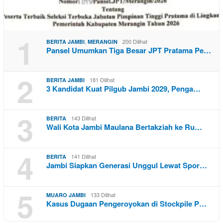
1
,
200 Dilihat
BERITA JAMBI
MERANGIN
Pansel Umumkan Tiga Besar JPT Pratama Pe…
2
181 Dilihat
BERITA JAMBI
3 Kandidat Kuat Pilgub Jambi 2029, Penga…
3
143 Dilihat
BERITA
Wali Kota Jambi Maulana Bertakziah ke Ru…
4
141 Dilihat
BERITA
Jambi Siapkan Generasi Unggul Lewat Spor…
5
133 Dilihat
MUARO JAMBI
Kasus Dugaan Pengeroyokan di Stockpile P…