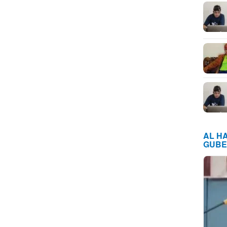
AL H
GUBE