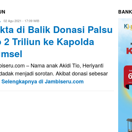
UN
BANK
Eri
02 Agu 2021 - 17:09 WIB
A
kta di Balik Donasi Palsu
Saputra
 2 Triliun ke Kapolda
msel
iseru.com – Nama anak Akidi Tio, Heriyanti
adak menjadi sorotan. Akibat donasi sebesar
2
Selengkapnya di Jambiseru.com