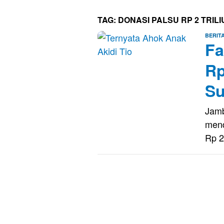
TAG:
DONASI PALSU RP 2 TRILI
BERIT
Fa
Rp
Su
Jamb
mend
Rp 