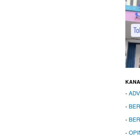
KANA
-
ADV
-
BER
-
BER
-
OPI