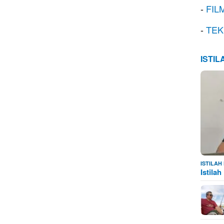
-
FIL
-
TEK
ISTI
ISTILA
Istila