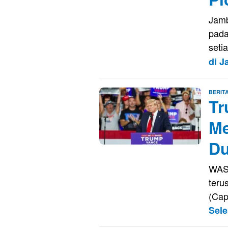
Jamb
pada
seti
di 
BERIT
Tr
Me
Du
WAS
teru
(Cap
Sel