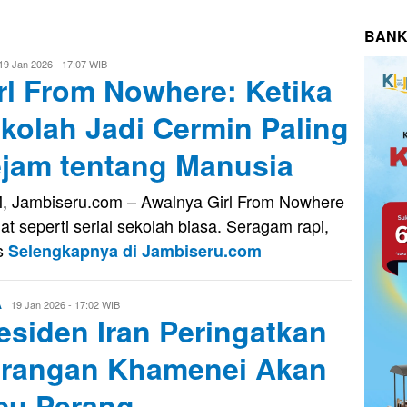
BANK
vo
19 Jan 2026 - 17:07 WIB
rl From Nowhere: Ketika
usnady
kolah Jadi Cermin Paling
jam tentang Manusia
, Jambiseru.com – Awalnya Girl From Nowhere
ihat seperti serial sekolah biasa. Seragam rapi,
s
Selengkapnya di Jambiseru.com
Evo
19 Jan 2026 - 17:02 WIB
A
esiden Iran Peringatkan
Kusnady
rangan Khamenei Akan
cu Perang