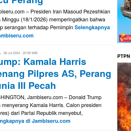
iseru.com – Presiden Iran Masoud Pezeshkian
 Minggu (18/1/2026) memperingatkan bahwa
ap serangan terhadap Pemimpin
Selengkapnya
Jambiseru.com
Evo
28 Jul 2024 - 20:59 WIB
A
PTPN 
ump: Kamala Harris
Kusnady
nang Pilpres AS, Perang
nia III Pecah
HINGTON, Jambiseru.com – Donald Trump
s menyerang Kamala Harris. Calon presiden
res) dari Partai Republik menyebut,
engkapnya di Jambiseru.com