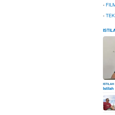
-
FIL
-
TEK
ISTI
ISTILA
Istila