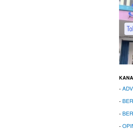
KANA
-
ADV
-
BER
-
BER
-
OPI