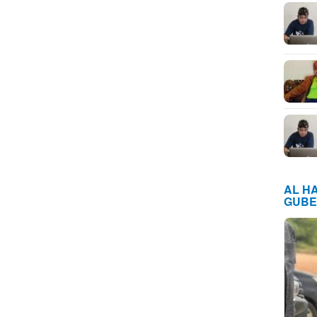
AL H
GUBE