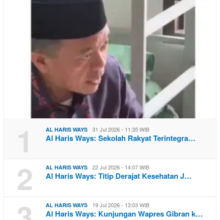
1
31 Jul 2026 - 11:35 WIB
AL HARIS WAYS
Al Haris Ways: Sekolah Rakyat Terintegra…
2
22 Jul 2026 - 14:07 WIB
AL HARIS WAYS
Al Haris Ways: Titip Derajat Kesehatan J…
3
19 Jul 2026 - 13:03 WIB
AL HARIS WAYS
Al Haris Ways: Kunjungan Wapres Gibran k…