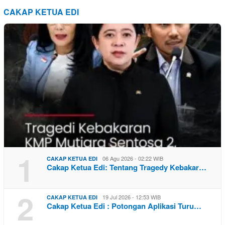
CAKAP KETUA EDI
1
06 Agu 2026 - 02:22 WIB
CAKAP KETUA EDI
Cakap Ketua Edi: Tentang Tragedy Kebakar…
2
19 Jul 2026 - 12:53 WIB
CAKAP KETUA EDI
Cakap Ketua Edi : Potongan Aplikasi Turu…