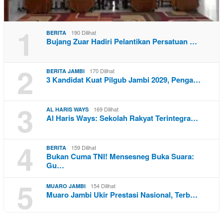
1
190 Dilihat
BERITA
Bujang Zuar Hadiri Pelantikan Persatuan …
2
170 Dilihat
BERITA JAMBI
3 Kandidat Kuat Pilgub Jambi 2029, Penga…
3
169 Dilihat
AL HARIS WAYS
Al Haris Ways: Sekolah Rakyat Terintegra…
4
159 Dilihat
BERITA
Bukan Cuma TNI! Mensesneg Buka Suara:
Gu…
5
154 Dilihat
MUARO JAMBI
Muaro Jambi Ukir Prestasi Nasional, Terb…