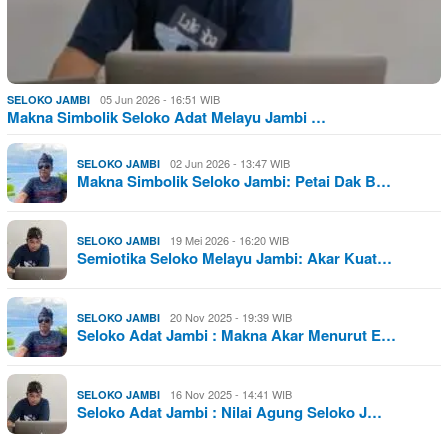
05 Jun 2026 - 16:51 WIB
SELOKO JAMBI
Makna Simbolik Seloko Adat Melayu Jambi …
02 Jun 2026 - 13:47 WIB
SELOKO JAMBI
Makna Simbolik Seloko Jambi: Petai Dak B…
19 Mei 2026 - 16:20 WIB
SELOKO JAMBI
Semiotika Seloko Melayu Jambi: Akar Kuat…
20 Nov 2025 - 19:39 WIB
SELOKO JAMBI
Seloko Adat Jambi : Makna Akar Menurut E…
16 Nov 2025 - 14:41 WIB
SELOKO JAMBI
Seloko Adat Jambi : Nilai Agung Seloko J…