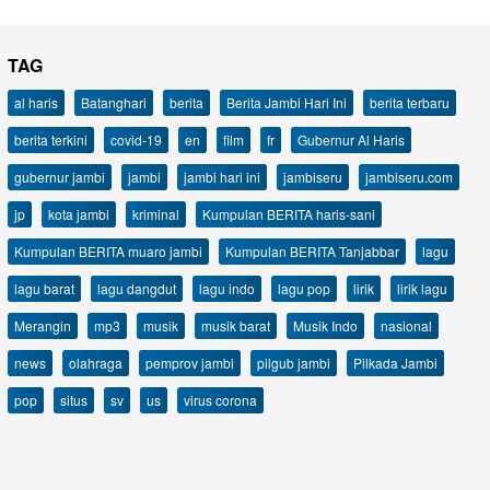
TAG
al haris
Batanghari
berita
Berita Jambi Hari Ini
berita terbaru
berita terkini
covid-19
en
film
fr
Gubernur Al Haris
gubernur jambi
jambi
jambi hari ini
jambiseru
jambiseru.com
jp
kota jambi
kriminal
Kumpulan BERITA haris-sani
Kumpulan BERITA muaro jambi
Kumpulan BERITA Tanjabbar
lagu
lagu barat
lagu dangdut
lagu indo
lagu pop
lirik
lirik lagu
Merangin
mp3
musik
musik barat
Musik Indo
nasional
news
olahraga
pemprov jambi
pilgub jambi
Pilkada Jambi
pop
situs
sv
us
virus corona