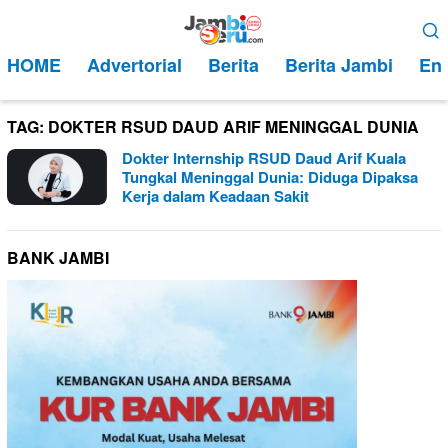
Loncat
Menu
ke
Mobile
HOME
Advertorial
Berita
Berita Jambi
Ent
konten
TAG:
DOKTER RSUD DAUD ARIF MENINGGAL DUNIA
Dokter Internship RSUD Daud Arif Kuala
Tungkal Meninggal Dunia: Diduga Dipaksa
Kerja dalam Keadaan Sakit
BANK JAMBI