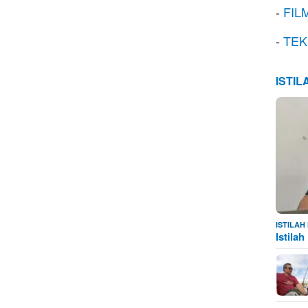
-
FIL
-
TEK
ISTI
ISTILA
Istila