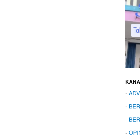
KANA
-
ADV
-
BER
-
BER
-
OPI