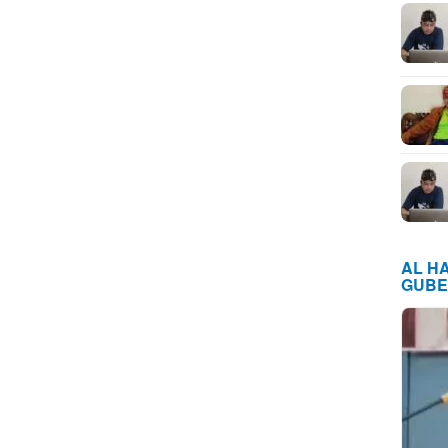
AL H
GUBE