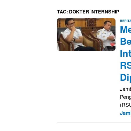
TAG:
DOKTER INTERNSHIP
BERIT
Me
Be
In
RS
Di
Jamb
Pen
(RSU
Jam