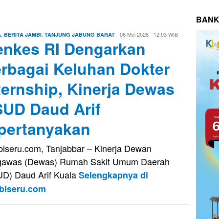
BANK
,
,
Firman
06 Mei 2026 - 12:03 WIB
A
BERITA JAMBI
TANJUNG JABUNG BARAT
nkes RI Dengarkan
Saputra
rbagai Keluhan Dokter
ternship, Kinerja Dewas
UD Daud Arif
pertanyakan
iseru.com, Tanjabbar – Kinerja Dewan
gawas (Dewas) Rumah Sakit Umum Daerah
D) Daud Arif Kuala
Selengkapnya di
biseru.com