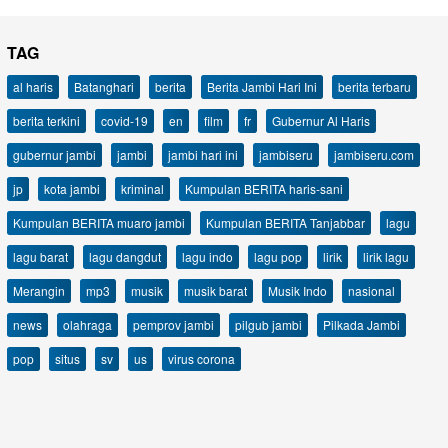
TAG
al haris
Batanghari
berita
Berita Jambi Hari Ini
berita terbaru
berita terkini
covid-19
en
film
fr
Gubernur Al Haris
gubernur jambi
jambi
jambi hari ini
jambiseru
jambiseru.com
jp
kota jambi
kriminal
Kumpulan BERITA haris-sani
Kumpulan BERITA muaro jambi
Kumpulan BERITA Tanjabbar
lagu
lagu barat
lagu dangdut
lagu indo
lagu pop
lirik
lirik lagu
Merangin
mp3
musik
musik barat
Musik Indo
nasional
news
olahraga
pemprov jambi
pilgub jambi
Pilkada Jambi
pop
situs
sv
us
virus corona