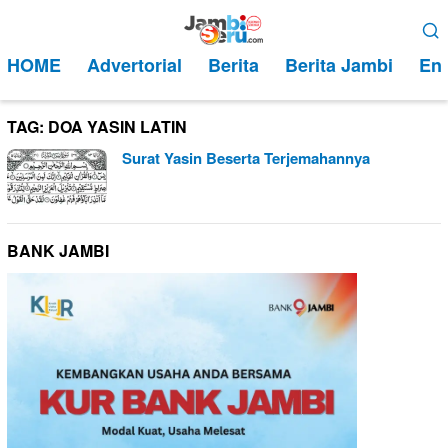
Loncat
Menu
ke
Mobile
HOME
Advertorial
Berita
Berita Jambi
Ent
konten
TAG:
DOA YASIN LATIN
Surat Yasin Beserta Terjemahannya
BANK JAMBI