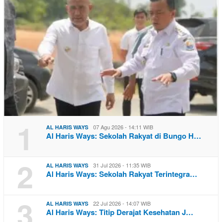
1
07 Agu 2026 - 14:11 WIB
AL HARIS WAYS
Al Haris Ways: Sekolah Rakyat di Bungo H…
2
31 Jul 2026 - 11:35 WIB
AL HARIS WAYS
Al Haris Ways: Sekolah Rakyat Terintegra…
3
22 Jul 2026 - 14:07 WIB
AL HARIS WAYS
Al Haris Ways: Titip Derajat Kesehatan J…