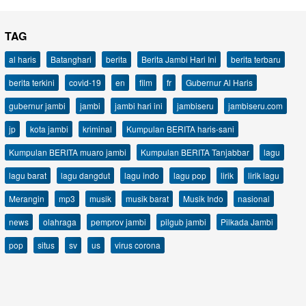
TAG
al haris
Batanghari
berita
Berita Jambi Hari Ini
berita terbaru
berita terkini
covid-19
en
film
fr
Gubernur Al Haris
gubernur jambi
jambi
jambi hari ini
jambiseru
jambiseru.com
jp
kota jambi
kriminal
Kumpulan BERITA haris-sani
Kumpulan BERITA muaro jambi
Kumpulan BERITA Tanjabbar
lagu
lagu barat
lagu dangdut
lagu indo
lagu pop
lirik
lirik lagu
Merangin
mp3
musik
musik barat
Musik Indo
nasional
news
olahraga
pemprov jambi
pilgub jambi
Pilkada Jambi
pop
situs
sv
us
virus corona