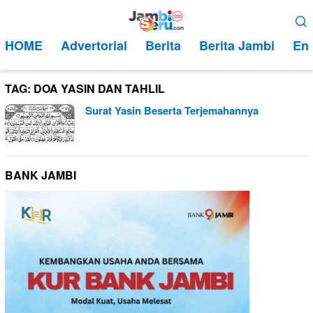
Loncat
Menu
ke
Mobile
HOME
Advertorial
Berita
Berita Jambi
Ent
konten
TAG:
DOA YASIN DAN TAHLIL
Surat Yasin Beserta Terjemahannya
BANK JAMBI