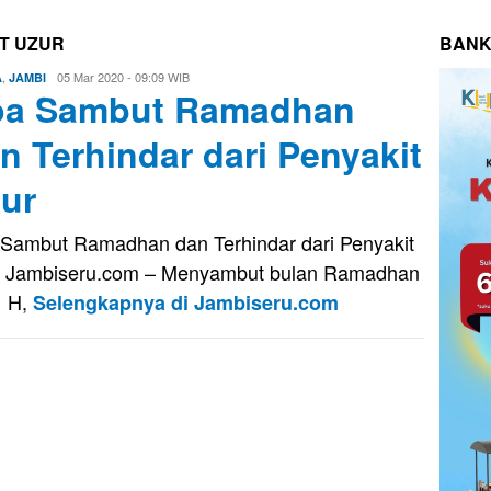
T UZUR
BANK
,
Evo
05 Mar 2020 - 09:09 WIB
A
JAMBI
oa Sambut Ramadhan
Kusnady
n Terhindar dari Penyakit
ur
Sambut Ramadhan dan Terhindar dari Penyakit
 Jambiseru.com – Menyambut bulan Ramadhan
1 H,
Selengkapnya di Jambiseru.com