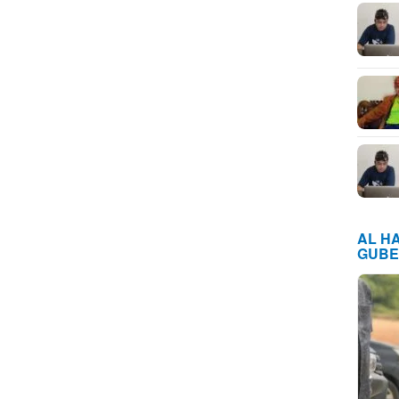
AL H
GUBE