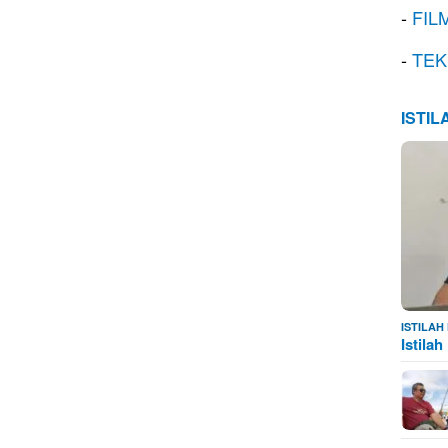
-
FIL
-
TEK
ISTI
ISTILA
Istila