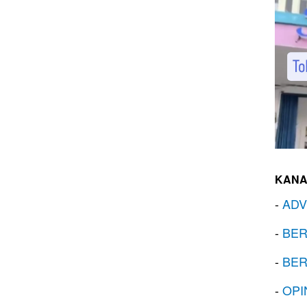
KANA
-
ADV
-
BER
-
BER
-
OPI