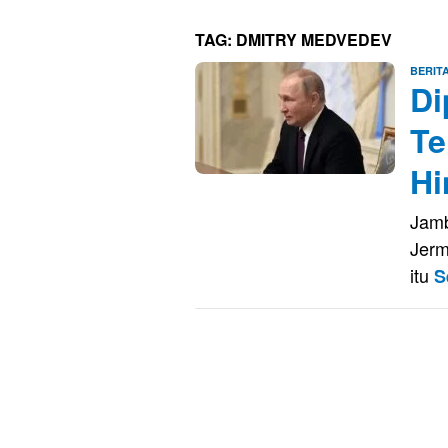
TAG:
DMITRY MEDVEDEV
BERIT
Di
Te
Hi
Jamb
Jerm
itu
S