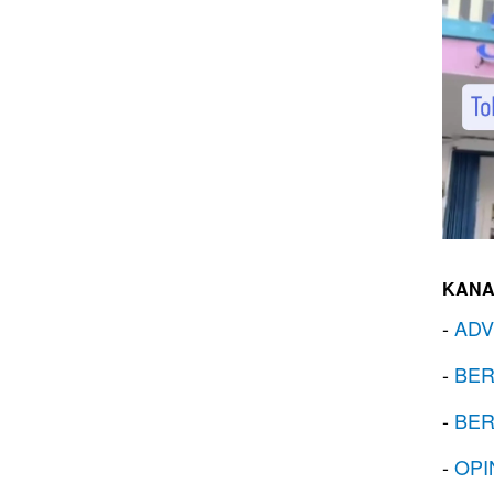
KANA
-
ADV
-
BER
-
BER
-
OPI