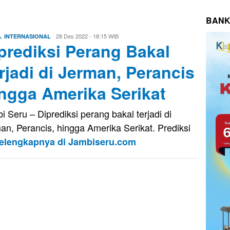
BANK
,
Firman
28 Des 2022 - 18:15 WIB
A
INTERNASIONAL
prediksi Perang Bakal
Saputra
rjadi di Jerman, Perancis
ngga Amerika Serikat
i Seru – Diprediksi perang bakal terjadi di
an, Perancis, hingga Amerika Serikat. Prediksi
elengkapnya di Jambiseru.com