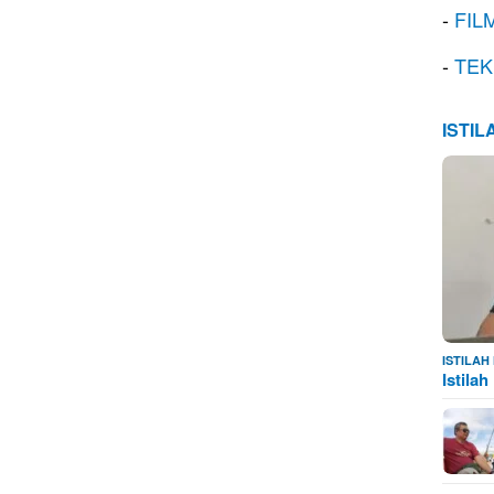
-
FIL
-
TEK
ISTI
ISTILA
Istila