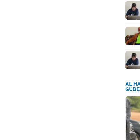
AL H
GUBE