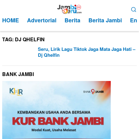
Loncat
Menu
ke
Mobile
HOME
Advertorial
Berita
Berita Jambi
Ent
konten
TAG:
DJ QHELFIN
Seru, Lirik Lagu Tiktok Jaga Mata Jaga Hati –
Dj Qhelfin
BANK JAMBI