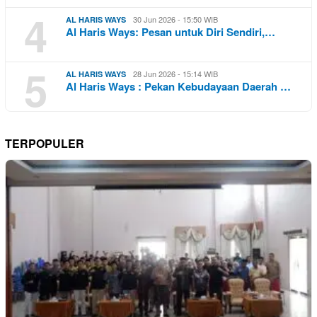
4
30 Jun 2026 - 15:50 WIB
AL HARIS WAYS
Al Haris Ways: Pesan untuk Diri Sendiri,…
5
28 Jun 2026 - 15:14 WIB
AL HARIS WAYS
Al Haris Ways : Pekan Kebudayaan Daerah …
TERPOPULER