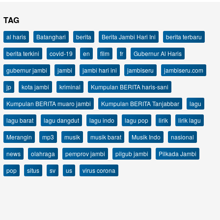
TAG
al haris
Batanghari
berita
Berita Jambi Hari Ini
berita terbaru
berita terkini
covid-19
en
film
fr
Gubernur Al Haris
gubernur jambi
jambi
jambi hari ini
jambiseru
jambiseru.com
jp
kota jambi
kriminal
Kumpulan BERITA haris-sani
Kumpulan BERITA muaro jambi
Kumpulan BERITA Tanjabbar
lagu
lagu barat
lagu dangdut
lagu indo
lagu pop
lirik
lirik lagu
Merangin
mp3
musik
musik barat
Musik Indo
nasional
news
olahraga
pemprov jambi
pilgub jambi
Pilkada Jambi
pop
situs
sv
us
virus corona