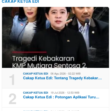
CAKAP KETUA EDI
1
06 Agu 2026 - 02:22 WIB
CAKAP KETUA EDI
Cakap Ketua Edi: Tentang Tragedy Kebakar…
2
19 Jul 2026 - 12:53 WIB
CAKAP KETUA EDI
Cakap Ketua Edi : Potongan Aplikasi Turu…