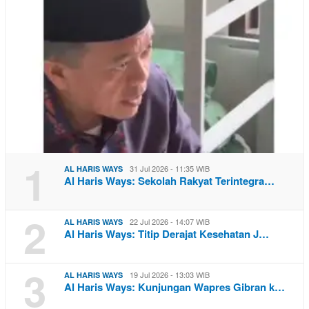
1
31 Jul 2026 - 11:35 WIB
AL HARIS WAYS
Al Haris Ways: Sekolah Rakyat Terintegra…
2
22 Jul 2026 - 14:07 WIB
AL HARIS WAYS
Al Haris Ways: Titip Derajat Kesehatan J…
3
19 Jul 2026 - 13:03 WIB
AL HARIS WAYS
Al Haris Ways: Kunjungan Wapres Gibran k…