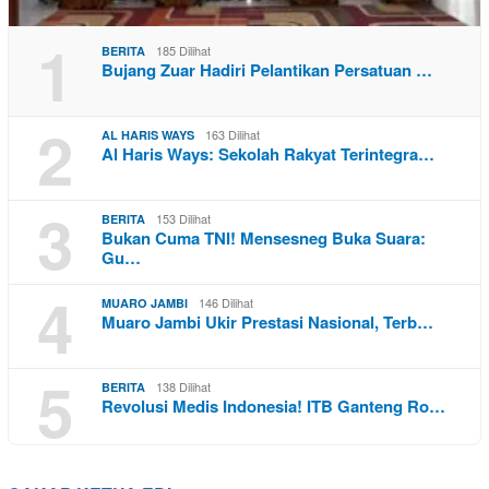
1
185 Dilihat
BERITA
Bujang Zuar Hadiri Pelantikan Persatuan …
2
163 Dilihat
AL HARIS WAYS
Al Haris Ways: Sekolah Rakyat Terintegra…
3
153 Dilihat
BERITA
Bukan Cuma TNI! Mensesneg Buka Suara:
Gu…
4
146 Dilihat
MUARO JAMBI
Muaro Jambi Ukir Prestasi Nasional, Terb…
5
138 Dilihat
BERITA
Revolusi Medis Indonesia! ITB Ganteng Ro…