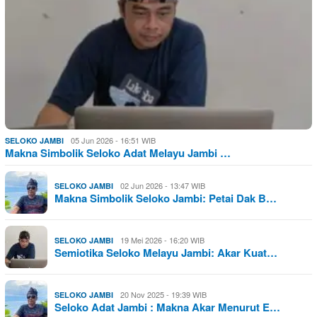
05 Jun 2026 - 16:51 WIB
SELOKO JAMBI
Makna Simbolik Seloko Adat Melayu Jambi …
02 Jun 2026 - 13:47 WIB
SELOKO JAMBI
Makna Simbolik Seloko Jambi: Petai Dak B…
19 Mei 2026 - 16:20 WIB
SELOKO JAMBI
Semiotika Seloko Melayu Jambi: Akar Kuat…
20 Nov 2025 - 19:39 WIB
SELOKO JAMBI
Seloko Adat Jambi : Makna Akar Menurut E…