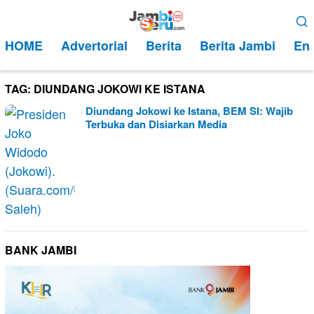
Loncat
Menu
ke
Mobile
HOME
Advertorial
Berita
Berita Jambi
Ent
konten
TAG:
DIUNDANG JOKOWI KE ISTANA
Diundang Jokowi ke Istana, BEM SI: Wajib
Terbuka dan Disiarkan Media
BANK JAMBI