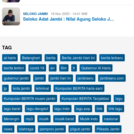
16 Nov 2025 - 14:41 WIB
SELOKO JAMBI
Seloko Adat Jambi : Nilai Agung Seloko J…
TAG
al haris
Batanghari
berita
Berita Jambi Hari Ini
berita terbaru
berita terkini
covid-19
en
film
fr
Gubernur Al Haris
gubernur jambi
jambi
jambi hari ini
jambiseru
jambiseru.com
jp
kota jambi
kriminal
Kumpulan BERITA haris-sani
Kumpulan BERITA muaro jambi
Kumpulan BERITA Tanjabbar
lagu
lagu barat
lagu dangdut
lagu indo
lagu pop
lirik
lirik lagu
Merangin
mp3
musik
musik barat
Musik Indo
nasional
news
olahraga
pemprov jambi
pilgub jambi
Pilkada Jambi