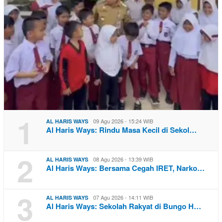
1
09 Agu 2026 - 15:24 WIB
AL HARIS WAYS
Al Haris Ways: Rindu Masa Kecil di Sekol…
2
08 Agu 2026 - 13:39 WIB
AL HARIS WAYS
Al Haris Ways: Bersama Cegah IRET, Narko…
3
07 Agu 2026 - 14:11 WIB
AL HARIS WAYS
Al Haris Ways: Sekolah Rakyat di Bungo H…