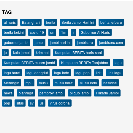
TAG
al haris
Batanghari
berita
Berita Jambi Hari Ini
berita terbaru
berita terkini
covid-19
en
film
fr
Gubernur Al Haris
gubernur jambi
jambi
jambi hari ini
jambiseru
jambiseru.com
jp
kota jambi
kriminal
Kumpulan BERITA haris-sani
Kumpulan BERITA muaro jambi
Kumpulan BERITA Tanjabbar
lagu
lagu barat
lagu dangdut
lagu indo
lagu pop
lirik
lirik lagu
Merangin
mp3
musik
musik barat
Musik Indo
nasional
news
olahraga
pemprov jambi
pilgub jambi
Pilkada Jambi
pop
situs
sv
us
virus corona