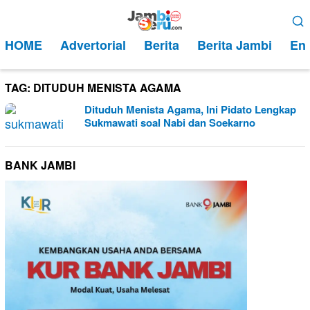
Loncat
Menu
ke
Mobile
HOME
Advertorial
Berita
Berita Jambi
Ent
konten
TAG:
DITUDUH MENISTA AGAMA
Dituduh Menista Agama, Ini Pidato Lengkap
Sukmawati soal Nabi dan Soekarno
BANK JAMBI