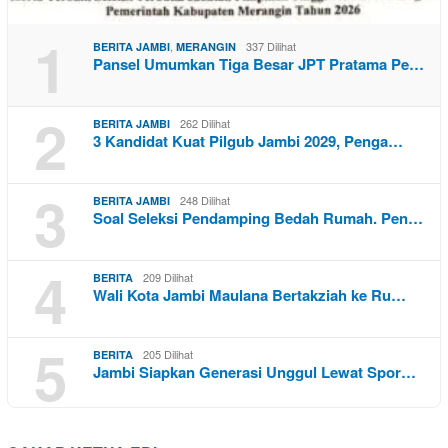
1
,
337 Dilihat
BERITA JAMBI
MERANGIN
Pansel Umumkan Tiga Besar JPT Pratama Pe…
2
262 Dilihat
BERITA JAMBI
3 Kandidat Kuat Pilgub Jambi 2029, Penga…
3
248 Dilihat
BERITA JAMBI
Soal Seleksi Pendamping Bedah Rumah. Pen…
4
209 Dilihat
BERITA
Wali Kota Jambi Maulana Bertakziah ke Ru…
5
205 Dilihat
BERITA
Jambi Siapkan Generasi Unggul Lewat Spor…