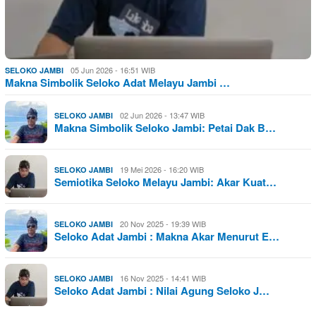
05 Jun 2026 - 16:51 WIB
SELOKO JAMBI
Makna Simbolik Seloko Adat Melayu Jambi …
02 Jun 2026 - 13:47 WIB
SELOKO JAMBI
Makna Simbolik Seloko Jambi: Petai Dak B…
19 Mei 2026 - 16:20 WIB
SELOKO JAMBI
Semiotika Seloko Melayu Jambi: Akar Kuat…
20 Nov 2025 - 19:39 WIB
SELOKO JAMBI
Seloko Adat Jambi : Makna Akar Menurut E…
16 Nov 2025 - 14:41 WIB
SELOKO JAMBI
Seloko Adat Jambi : Nilai Agung Seloko J…