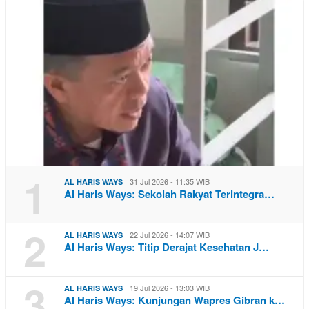
1
31 Jul 2026 - 11:35 WIB
AL HARIS WAYS
Al Haris Ways: Sekolah Rakyat Terintegra…
2
22 Jul 2026 - 14:07 WIB
AL HARIS WAYS
Al Haris Ways: Titip Derajat Kesehatan J…
3
19 Jul 2026 - 13:03 WIB
AL HARIS WAYS
Al Haris Ways: Kunjungan Wapres Gibran k…