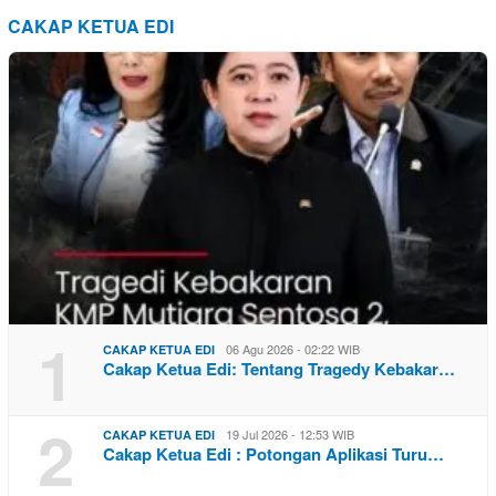
CAKAP KETUA EDI
1
06 Agu 2026 - 02:22 WIB
CAKAP KETUA EDI
Cakap Ketua Edi: Tentang Tragedy Kebakar…
2
19 Jul 2026 - 12:53 WIB
CAKAP KETUA EDI
Cakap Ketua Edi : Potongan Aplikasi Turu…