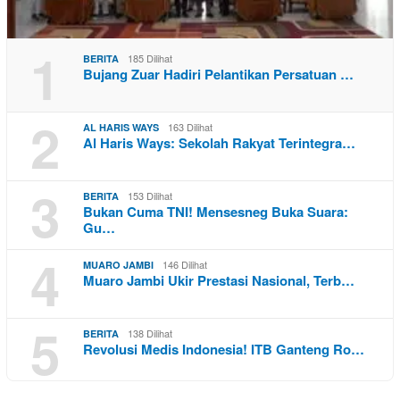
1
185 Dilihat
BERITA
Bujang Zuar Hadiri Pelantikan Persatuan …
2
163 Dilihat
AL HARIS WAYS
Al Haris Ways: Sekolah Rakyat Terintegra…
3
153 Dilihat
BERITA
Bukan Cuma TNI! Mensesneg Buka Suara:
Gu…
4
146 Dilihat
MUARO JAMBI
Muaro Jambi Ukir Prestasi Nasional, Terb…
5
138 Dilihat
BERITA
Revolusi Medis Indonesia! ITB Ganteng Ro…