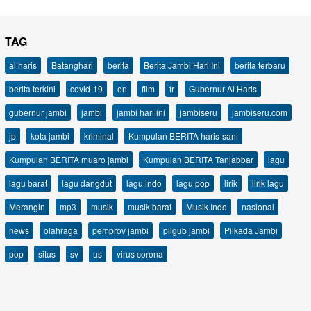
TAG
al haris
Batanghari
berita
Berita Jambi Hari Ini
berita terbaru
berita terkini
covid-19
en
film
fr
Gubernur Al Haris
gubernur jambi
jambi
jambi hari ini
jambiseru
jambiseru.com
jp
kota jambi
kriminal
Kumpulan BERITA haris-sani
Kumpulan BERITA muaro jambi
Kumpulan BERITA Tanjabbar
lagu
lagu barat
lagu dangdut
lagu indo
lagu pop
lirik
lirik lagu
Merangin
mp3
musik
musik barat
Musik Indo
nasional
news
olahraga
pemprov jambi
pilgub jambi
Pilkada Jambi
pop
situs
sv
us
virus corona