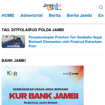
Loncat
Menu
ke
Mobile
HOME
Advertorial
Berita
Berita Jambi
Ent
konten
TAG:
DITPOLAIRUD POLDA JAMBI
Penyelundupan Puluhun Ton Sembako Ilegal
Berhasil Diamankan oleh Polairud Baharkam
Polri
BANK JAMBI