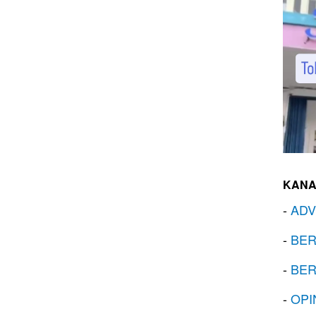
KANA
-
ADV
-
BER
-
BER
-
OPI