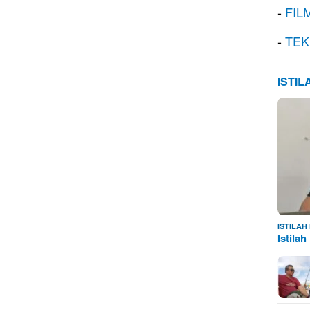
-
FIL
-
TEK
ISTI
ISTILA
Istila