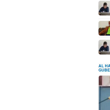
AL H
GUBE