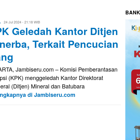
BANK
Evo
24 Jul 2024 - 21:18 WIB
A
K Geledah Kantor Ditjen
Kusnady
nerba, Terkait Pencucian
ang
RTA, Jambiseru.com – Komisi Pemberantasan
psi (KPK) menggeledah Kantor Direktorat
eral (Ditjen) Mineral dan Batubara
engkapnya di Jambiseru.com