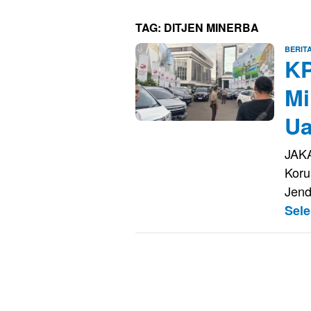
TAG:
DITJEN MINERBA
BERIT
KP
Mi
U
JAKA
Koru
Jend
Sel