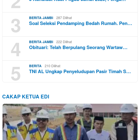
2
3
287 Dilihat
BERITA JAMBI
Soal Seleksi Pendamping Bedah Rumah. Pen…
4
222 Dilihat
BERITA JAMBI
Obituari: Telah Berpulang Seorang Wartaw…
5
210 Dilihat
BERITA
TNI AL Ungkap Penyeludupan Pasir Timah S…
CAKAP KETUA EDI