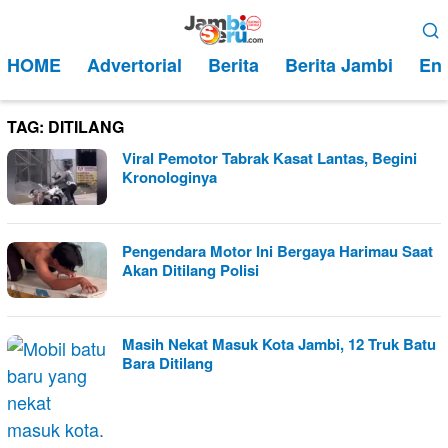
Loncat
Menu
ke
Mobile
HOME
Advertorial
Berita
Berita Jambi
Ent
konten
TAG:
DITILANG
Viral Pemotor Tabrak Kasat Lantas, Begini
Kronologinya
Pengendara Motor Ini Bergaya Harimau Saat
Akan Ditilang Polisi
Masih Nekat Masuk Kota Jambi, 12 Truk Batu
Bara Ditilang