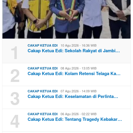
1
10 Agu 2026 - 16:36 WIB
CAKAP KETUA EDI
Cakap Ketua Edi: Sekolah Rakyat di Jambi…
2
08 Agu 2026 - 13:05 WIB
CAKAP KETUA EDI
Cakap Ketua Edi: Kolam Retensi Telaga Ka…
3
07 Agu 2026 - 14:09 WIB
CAKAP KETUA EDI
Cakap Ketua Edi: Keselamatan di Perlinta…
4
06 Agu 2026 - 02:22 WIB
CAKAP KETUA EDI
Cakap Ketua Edi: Tentang Tragedy Kebakar…