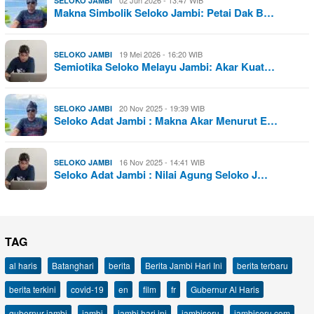
02 Jun 2026 - 13:47 WIB
SELOKO JAMBI
Makna Simbolik Seloko Jambi: Petai Dak B…
19 Mei 2026 - 16:20 WIB
SELOKO JAMBI
Semiotika Seloko Melayu Jambi: Akar Kuat…
20 Nov 2025 - 19:39 WIB
SELOKO JAMBI
Seloko Adat Jambi : Makna Akar Menurut E…
16 Nov 2025 - 14:41 WIB
SELOKO JAMBI
Seloko Adat Jambi : Nilai Agung Seloko J…
TAG
al haris
Batanghari
berita
Berita Jambi Hari Ini
berita terbaru
berita terkini
covid-19
en
film
fr
Gubernur Al Haris
gubernur jambi
jambi
jambi hari ini
jambiseru
jambiseru.com