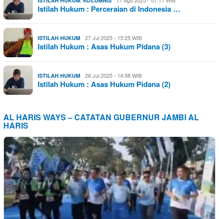
,
11 Agu 2025 - 07:11 WIB
ISTILAH HUKUM
KOLUMNIS
Istilah Hukum : Perceraian di Indonesia …
27 Jul 2025 - 15:25 WIB
ISTILAH HUKUM
Istilah Hukum : Asas Hukum Pidana (3)
26 Jul 2025 - 14:58 WIB
ISTILAH HUKUM
Istilah Hukum : Asas Hukum Pidana (2)
AL HARIS WAYS – CATATAN GUBERNUR JAMBI AL
HARIS