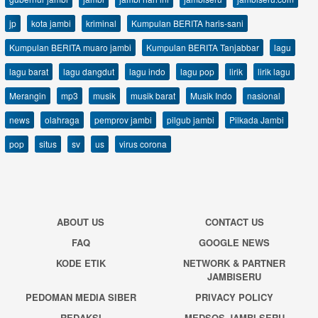
jp
kota jambi
kriminal
Kumpulan BERITA haris-sani
Kumpulan BERITA muaro jambi
Kumpulan BERITA Tanjabbar
lagu
lagu barat
lagu dangdut
lagu indo
lagu pop
lirik
lirik lagu
Merangin
mp3
musik
musik barat
Musik Indo
nasional
news
olahraga
pemprov jambi
pilgub jambi
Pilkada Jambi
pop
situs
sv
us
virus corona
ABOUT US
CONTACT US
FAQ
GOOGLE NEWS
KODE ETIK
NETWORK & PARTNER
JAMBISERU
PEDOMAN MEDIA SIBER
PRIVACY POLICY
REDAKSI
MEDSOS JAMBI SERU